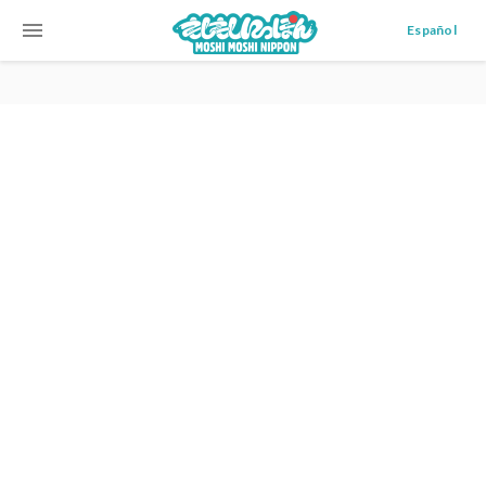
menu
Español