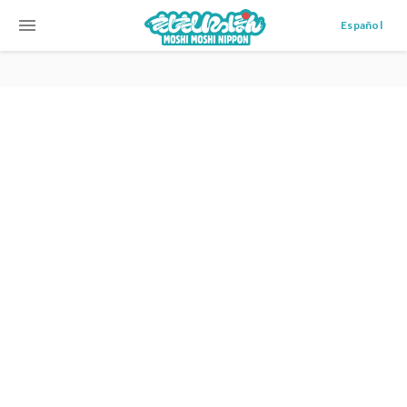
menu
Español