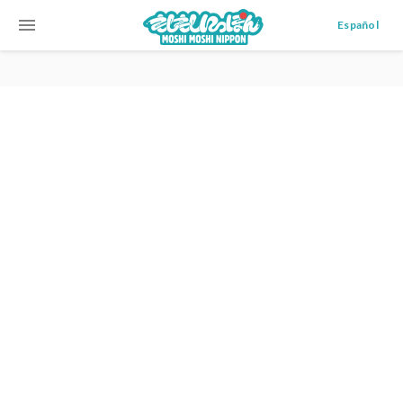
menu
Español