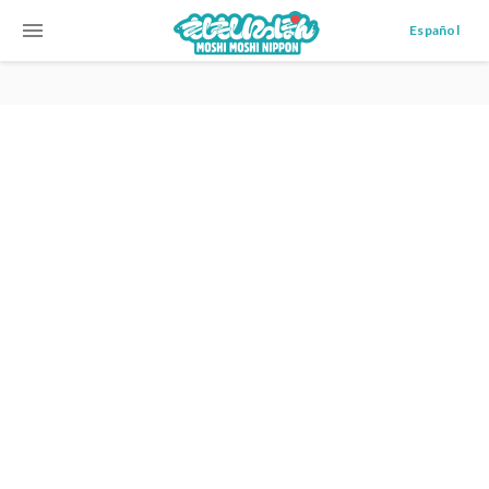
menu
Español