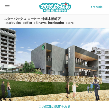
menu
français
スターバックス コーヒー 沖縄本部町店
_starbucks_coffee_okinawa_honbucho_store_
この写真の記事をみる