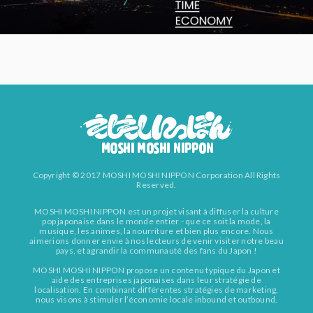
Copyright © 2017 MOSHI MOSHI NIPPON Corporation All Rights
Reserved.
MOSHI MOSHI NIPPON est un projet visant à diffuser la culture
pop japonaise dans le monde entier - que ce soit la mode, la
musique, les animes, la nourriture et bien plus encore. Nous
aimerions donner envie à nos lecteurs de venir visiter notre beau
pays, et agrandir la communauté des fans du Japon !
MOSHI MOSHI NIPPON propose un contenu typique du Japon et
aide des entreprises japonaises dans leur stratégie de
localisation. En combinant différentes stratégies de marketing,
nous visons à stimuler l’économie locale inbound et outbound.