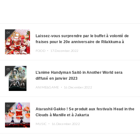
04
Laissez-vous surprendre par le buffet à volonté de
fraises pour le 20e anniversaire de Rilakkuma à
l’hôtel Keio Plaza
FOOD ・
17.December.2022
05
L’anime Handyman Saitō in Another World sera
diffusé en janvier 2023
ANIME&GAME ・
16.December.2022
06
Atarashii Gakko ! Se produit aux festivals Head in the
Clouds à Manille et à Jakarta
MUSIC ・
16.December.2022