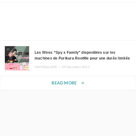
10
Les filtres “Spy x Family” disponibles sur les
machines de Purikura RootMe pour une durée limitée
ANIME&GAME ・
09.December.2022
READ MORE
arrow_forward