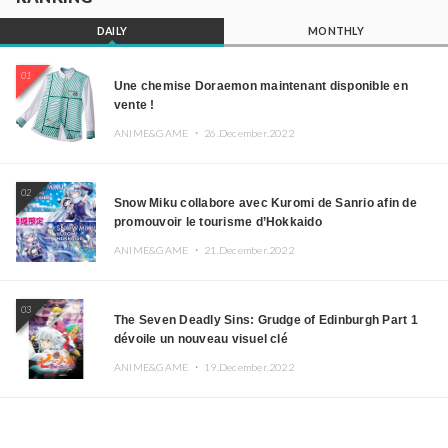
DAILY
MONTHLY
01
Une chemise Doraemon maintenant disponible en
vente !
ANIME&GAME ・
26.December.2022
02
Snow Miku collabore avec Kuromi de Sanrio afin de
promouvoir le tourisme d’Hokkaido
ANIME&GAME ・
21.December.2022
03
The Seven Deadly Sins: Grudge of Edinburgh Part 1
dévoile un nouveau visuel clé
ANIME&GAME ・
19.December.2022