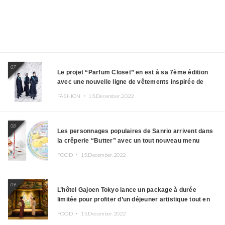
07
Le projet “Parfum Closet” en est à sa 7ème édition
avec une nouvelle ligne de vêtements inspirée de
l’album PLASMA !
FASHION ・
15.December.2022
08
Les personnages populaires de Sanrio arrivent dans
la crêperie “Butter” avec un tout nouveau menu
FOOD ・
15.December.2022
09
L’hôtel Gajoen Tokyo lance un package à durée
limitée pour profiter d’un déjeuner artistique tout en
portant un kimono
FOOD ・
15.December.2022