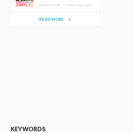
de Purikura RootMe pour une
ANIME&GAME ・
09.December.2022
durée limitée
READ MORE
arrow_forward
KEYWORDS