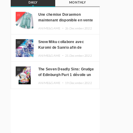
DAILY
MONTHLY
Une chemise Doraemon
01
maintenant disponible en vente
!
ANIME&GAME ・
26.December.2022
Snow Miku collabore avec
02
Kuromi de Sanrio afin de
promouvoir le tourisme
ANIME&GAME ・
21.December.2022
d’Hokkaido
The Seven Deadly Sins: Grudge
03
of Edinburgh Part 1 dévoile un
nouveau visuel clé
ANIME&GAME ・
19.December.2022