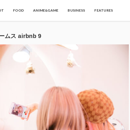
OT
FOOD
ANIME&GAME
BUSINESS
FEATURES
ムス airbnb 9