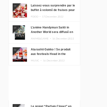
Laissez-vous surprendre par le
04
buffet à volonté de fraises pour
le 20e anniversaire de
FOOD ・
17.December.2022
Rilakkuma à l’hôtel Keio Plaza
L’anime Handyman Saitō in
05
Another World sera diffusé en
janvier 2023
ANIME&GAME ・
16.December.2022
Atarashii Gakko ! Se produit
06
aux festivals Head in the
Clouds à Manille et à Jakarta
MUSIC ・
16.December.2022
Le projet “Parfum Closet” en
07