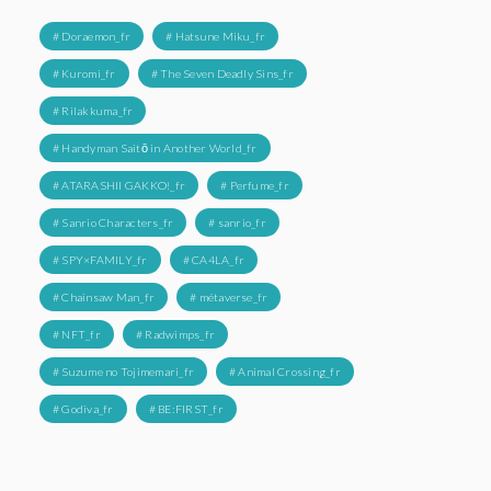
# Doraemon_fr
# Hatsune Miku_fr
# Kuromi_fr
# The Seven Deadly Sins_fr
# Rilakkuma_fr
# Handyman Saitō in Another World_fr
# ATARASHII GAKKO!_fr
# Perfume_fr
# Sanrio Characters_fr
# sanrio_fr
# SPY×FAMILY_fr
# CA4LA_fr
# Chainsaw Man_fr
# métaverse_fr
# NFT_fr
# Radwimps_fr
# Suzume no Tojimemari_fr
# Animal Crossing_fr
# Godiva_fr
# BE:FIRST_fr