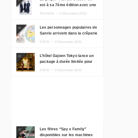
est à sa 7ème édition avec une
nouvelle ligne de vêtements
FASHION ・
15.December.2022
inspirée de l’album PLASMA !
Les personnages populaires de
08
Sanrio arrivent dans la crêperie
“Butter” avec un tout nouveau
FOOD ・
15.December.2022
menu
L’hôtel Gajoen Tokyo lance un
09
package à durée limitée pour
profiter d’un déjeuner artistique
FOOD ・
15.December.2022
tout en portant un kimono
Les filtres “Spy x Family”
10
disponibles sur les machines