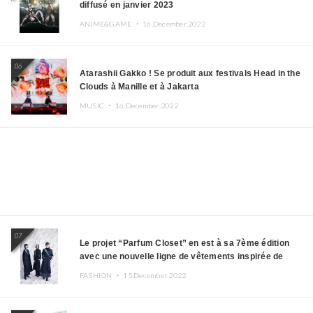
diffusé en janvier 2023
ANIME&GAME ・
16.December.2022
06
Atarashii Gakko ! Se produit aux festivals Head in the
Clouds à Manille et à Jakarta
MUSIC ・
16.December.2022
07
Le projet “Parfum Closet” en est à sa 7ème édition
avec une nouvelle ligne de vêtements inspirée de
l’album PLASMA !
FASHION ・
15.December.2022