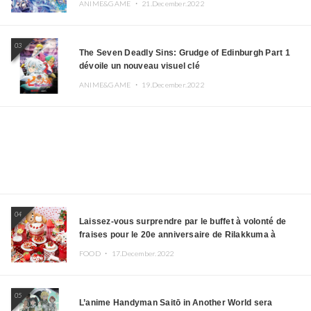
ANIME&GAME ・
21.December.2022
03
The Seven Deadly Sins: Grudge of Edinburgh Part 1
dévoile un nouveau visuel clé
ANIME&GAME ・
19.December.2022
04
Laissez-vous surprendre par le buffet à volonté de
fraises pour le 20e anniversaire de Rilakkuma à
l’hôtel Keio Plaza
FOOD ・
17.December.2022
05
L’anime Handyman Saitō in Another World sera