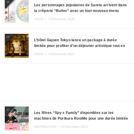
08
Les personnages populaires de Sanrio arrivent dans
la crêperie “Butter” avec un tout nouveau menu
FOOD ・
15.December.2022
09
L’hôtel Gajoen Tokyo lance un package à durée
limitée pour profiter d’un déjeuner artistique tout en
portant un kimono
FOOD ・
15.December.2022
10
Les filtres “Spy x Family” disponibles sur les
machines de Purikura RootMe pour une durée limitée
ANIME&GAME ・
09.December.2022