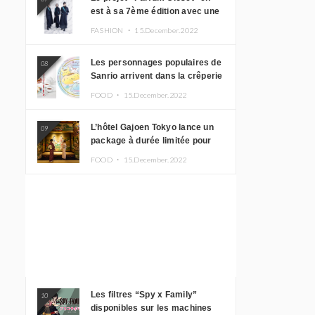
est à sa 7ème édition avec une
nouvelle ligne de vêtements
FASHION ・
15.December.2022
inspirée de l’album PLASMA !
Les personnages populaires de
08
Sanrio arrivent dans la crêperie
“Butter” avec un tout nouveau
FOOD ・
15.December.2022
menu
L’hôtel Gajoen Tokyo lance un
09
package à durée limitée pour
profiter d’un déjeuner artistique
FOOD ・
15.December.2022
tout en portant un kimono
Les filtres “Spy x Family”
10
disponibles sur les machines