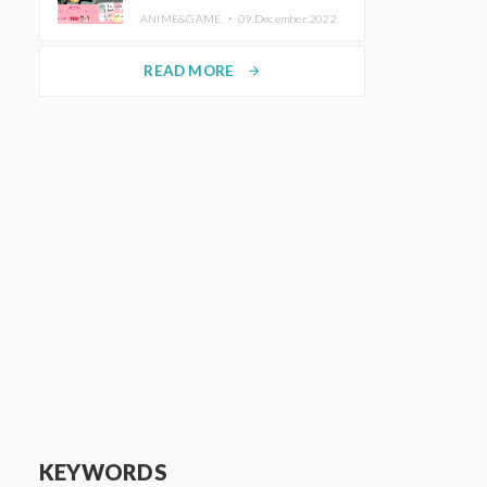
de Purikura RootMe pour une
ANIME&GAME ・
09.December.2022
durée limitée
READ MORE
arrow_forward
KEYWORDS