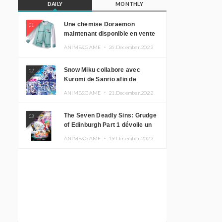
DAILY
MONTHLY
Une chemise Doraemon
01
maintenant disponible en vente
!
ANIME&GAME ・
26.December.2022
Snow Miku collabore avec
02
Kuromi de Sanrio afin de
promouvoir le tourisme
ANIME&GAME ・
21.December.2022
d’Hokkaido
The Seven Deadly Sins: Grudge
03
of Edinburgh Part 1 dévoile un
nouveau visuel clé
ANIME&GAME ・
19.December.2022