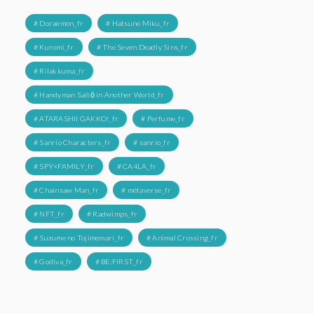
# Doraemon_fr
# Hatsune Miku_fr
# Kuromi_fr
# The Seven Deadly Sins_fr
# Rilakkuma_fr
# Handyman Saitō in Another World_fr
# ATARASHII GAKKO!_fr
# Perfume_fr
# Sanrio Characters_fr
# sanrio_fr
# SPY×FAMILY_fr
# CA4LA_fr
# Chainsaw Man_fr
# métaverse_fr
# NFT_fr
# Radwimps_fr
# Suzume no Tojimemari_fr
# Animal Crossing_fr
# Godiva_fr
# BE:FIRST_fr