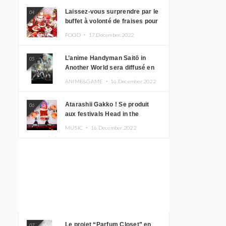
Laissez-vous surprendre par le
04
buffet à volonté de fraises pour
le 20e anniversaire de
FOOD ・
17.December.2022
Rilakkuma à l’hôtel Keio Plaza
L’anime Handyman Saitō in
05
Another World sera diffusé en
janvier 2023
ANIME&GAME ・
16.December.2022
Atarashii Gakko ! Se produit
06
aux festivals Head in the
Clouds à Manille et à Jakarta
MUSIC ・
16.December.2022
Le projet “Parfum Closet” en
07