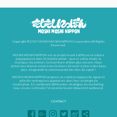
Copyright © 2017 MOSHI MOSHI NIPPON Corporation All Rights
Reserved.
MOSHI MOSHI NIPPON est un projet visant à diffuser la culture
pop japonaise dans le monde entier - que ce soit la mode, la
musique, les animes, la nourriture et bien plus encore. Nous
aimerions donner envie à nos lecteurs de venir visiter notre beau
pays, et agrandir la communauté des fans du Japon !
MOSHI MOSHI NIPPON propose un contenu typique du Japon et
aide des entreprises japonaises dans leur stratégie de
localisation. En combinant différentes stratégies de marketing,
nous visons à stimuler l’économie locale inbound et outbound.
CONTACT