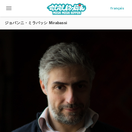
menu
français
ジョバンニ・ミラバッシ Mirabassi