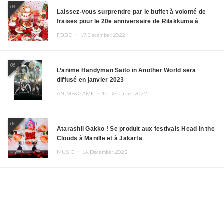
04
Laissez-vous surprendre par le buffet à volonté de
fraises pour le 20e anniversaire de Rilakkuma à
l’hôtel Keio Plaza
FOOD ・
17.December.2022
05
L’anime Handyman Saitō in Another World sera
diffusé en janvier 2023
ANIME&GAME ・
16.December.2022
06
Atarashii Gakko ! Se produit aux festivals Head in the
Clouds à Manille et à Jakarta
MUSIC ・
16.December.2022