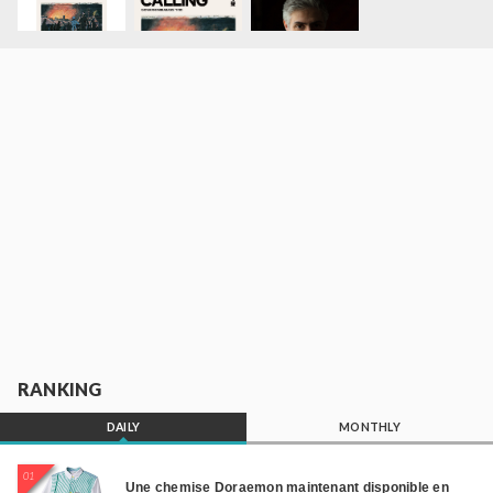
RANKING
DAILY
MONTHLY
01
Une chemise Doraemon maintenant disponible en