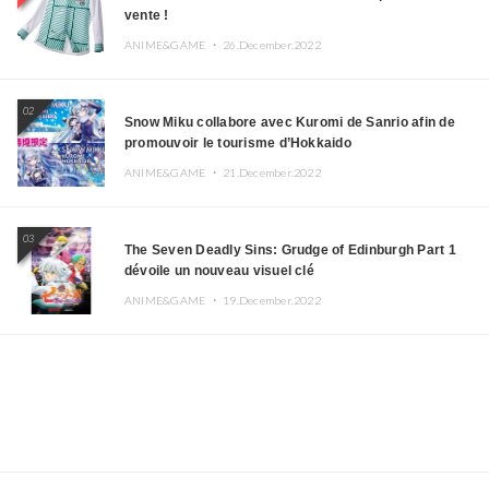
vente !
ANIME&GAME ・
26.December.2022
02
Snow Miku collabore avec Kuromi de Sanrio afin de
promouvoir le tourisme d’Hokkaido
ANIME&GAME ・
21.December.2022
03
The Seven Deadly Sins: Grudge of Edinburgh Part 1
dévoile un nouveau visuel clé
ANIME&GAME ・
19.December.2022