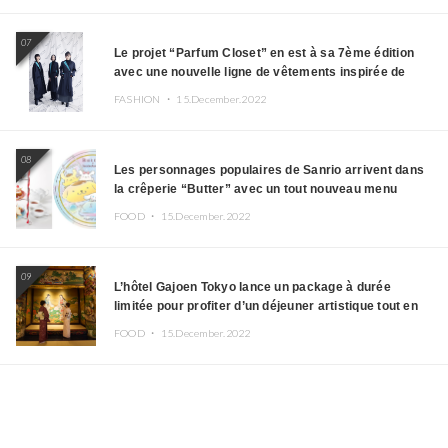
07
Le projet “Parfum Closet” en est à sa 7ème édition
avec une nouvelle ligne de vêtements inspirée de
l’album PLASMA !
FASHION ・
15.December.2022
08
Les personnages populaires de Sanrio arrivent dans
la crêperie “Butter” avec un tout nouveau menu
FOOD ・
15.December.2022
09
L’hôtel Gajoen Tokyo lance un package à durée
limitée pour profiter d’un déjeuner artistique tout en
portant un kimono
FOOD ・
15.December.2022