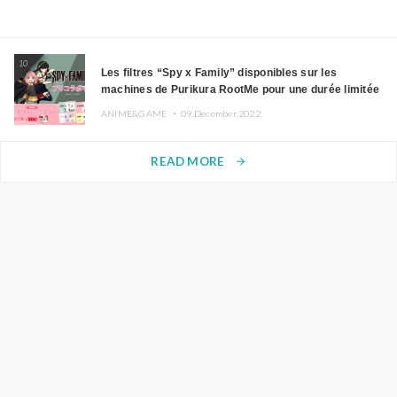
10
Les filtres “Spy x Family” disponibles sur les
machines de Purikura RootMe pour une durée limitée
ANIME&GAME ・
09.December.2022
READ MORE
arrow_forward