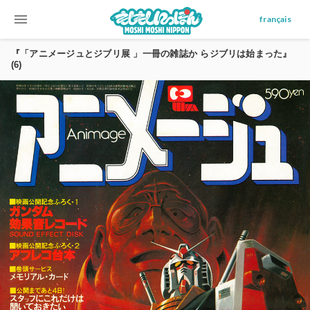
menu
français
『「アニメージュとジブリ展 」一冊の雑誌か らジブリは始まった』
(6)