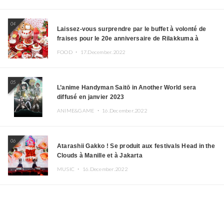
04
Laissez-vous surprendre par le buffet à volonté de
fraises pour le 20e anniversaire de Rilakkuma à
l’hôtel Keio Plaza
FOOD ・
17.December.2022
05
L’anime Handyman Saitō in Another World sera
diffusé en janvier 2023
ANIME&GAME ・
16.December.2022
06
Atarashii Gakko ! Se produit aux festivals Head in the
Clouds à Manille et à Jakarta
MUSIC ・
16.December.2022