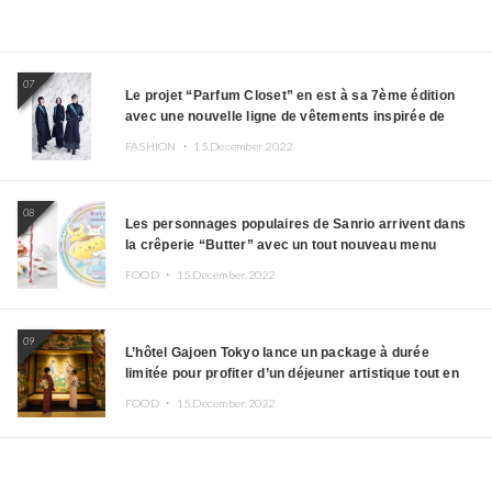
07
Le projet “Parfum Closet” en est à sa 7ème édition
avec une nouvelle ligne de vêtements inspirée de
l’album PLASMA !
FASHION ・
15.December.2022
08
Les personnages populaires de Sanrio arrivent dans
la crêperie “Butter” avec un tout nouveau menu
FOOD ・
15.December.2022
09
L’hôtel Gajoen Tokyo lance un package à durée
limitée pour profiter d’un déjeuner artistique tout en
portant un kimono
FOOD ・
15.December.2022