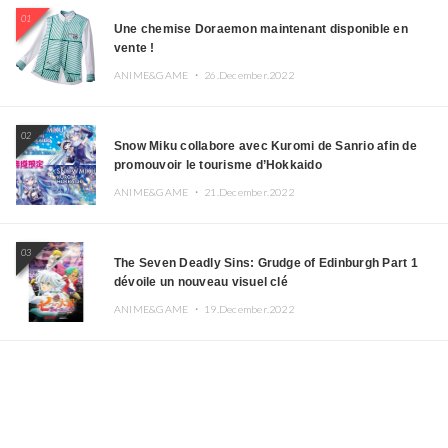
01
Une chemise Doraemon maintenant disponible en
vente !
ANIME&GAME ・
26.December.2022
02
Snow Miku collabore avec Kuromi de Sanrio afin de
promouvoir le tourisme d’Hokkaido
ANIME&GAME ・
21.December.2022
03
The Seven Deadly Sins: Grudge of Edinburgh Part 1
dévoile un nouveau visuel clé
ANIME&GAME ・
19.December.2022