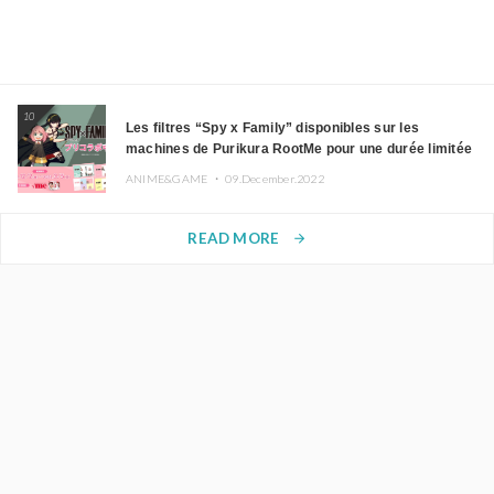
10
Les filtres “Spy x Family” disponibles sur les
machines de Purikura RootMe pour une durée limitée
ANIME&GAME ・
09.December.2022
READ MORE
arrow_forward