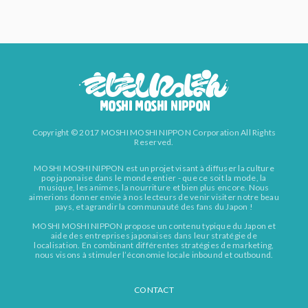
Copyright © 2017 MOSHI MOSHI NIPPON Corporation All Rights
Reserved.
MOSHI MOSHI NIPPON est un projet visant à diffuser la culture
pop japonaise dans le monde entier - que ce soit la mode, la
musique, les animes, la nourriture et bien plus encore. Nous
aimerions donner envie à nos lecteurs de venir visiter notre beau
pays, et agrandir la communauté des fans du Japon !
MOSHI MOSHI NIPPON propose un contenu typique du Japon et
aide des entreprises japonaises dans leur stratégie de
localisation. En combinant différentes stratégies de marketing,
nous visons à stimuler l’économie locale inbound et outbound.
CONTACT