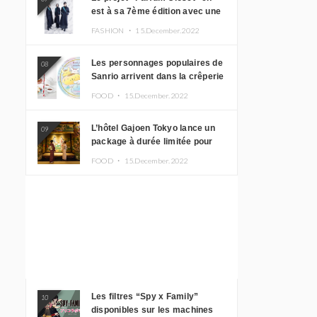
est à sa 7ème édition avec une
nouvelle ligne de vêtements
FASHION ・
15.December.2022
inspirée de l’album PLASMA !
Les personnages populaires de
08
Sanrio arrivent dans la crêperie
“Butter” avec un tout nouveau
FOOD ・
15.December.2022
menu
L’hôtel Gajoen Tokyo lance un
09
package à durée limitée pour
profiter d’un déjeuner artistique
FOOD ・
15.December.2022
tout en portant un kimono
Les filtres “Spy x Family”
10
disponibles sur les machines