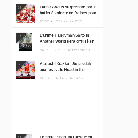
Laissez-vous surprendre par le
04
buffet à volonté de fraises pour
le 20e anniversaire de
FOOD ・
17.December.2022
Rilakkuma à l’hôtel Keio Plaza
L’anime Handyman Saitō in
05
Another World sera diffusé en
janvier 2023
ANIME&GAME ・
16.December.2022
Atarashii Gakko ! Se produit
06
aux festivals Head in the
Clouds à Manille et à Jakarta
MUSIC ・
16.December.2022
Le projet “Parfum Closet” en
07