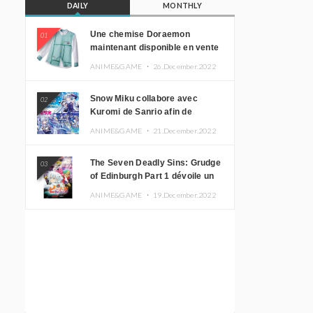
DAILY
MONTHLY
Une chemise Doraemon
01
maintenant disponible en vente
!
ANIME&GAME ・
26.December.2022
Snow Miku collabore avec
02
Kuromi de Sanrio afin de
promouvoir le tourisme
ANIME&GAME ・
21.December.2022
d’Hokkaido
The Seven Deadly Sins: Grudge
03
of Edinburgh Part 1 dévoile un
nouveau visuel clé
ANIME&GAME ・
19.December.2022