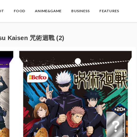
OT
FOOD
ANIME&GAME
BUSINESS
FEATURES
Kaisen 咒術迴戰 (2)