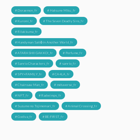
# Doraemon_fr
# Hatsune Miku_fr
# Kuromi_fr
# The Seven Deadly Sins_fr
# Rilakkuma_fr
# Handyman Saitō in Another World_fr
# ATARASHII GAKKO!_fr
# Perfume_fr
# Sanrio Characters_fr
# sanrio_fr
# SPY×FAMILY_fr
# CA4LA_fr
# Chainsaw Man_fr
# métaverse_fr
# NFT_fr
# Radwimps_fr
# Suzume no Tojimemari_fr
# Animal Crossing_fr
# Godiva_fr
# BE:FIRST_fr