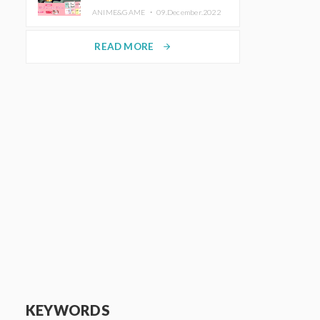
de Purikura RootMe pour une
ANIME&GAME ・
09.December.2022
durée limitée
READ MORE
arrow_forward
KEYWORDS