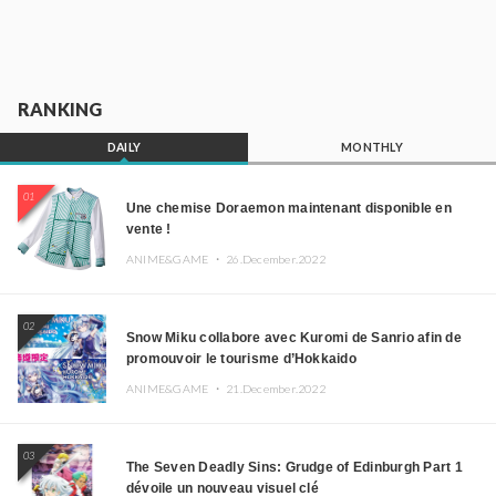
RANKING
DAILY
MONTHLY
01
Une chemise Doraemon maintenant disponible en
vente !
ANIME&GAME ・
26.December.2022
02
Snow Miku collabore avec Kuromi de Sanrio afin de
promouvoir le tourisme d’Hokkaido
ANIME&GAME ・
21.December.2022
03
The Seven Deadly Sins: Grudge of Edinburgh Part 1
dévoile un nouveau visuel clé