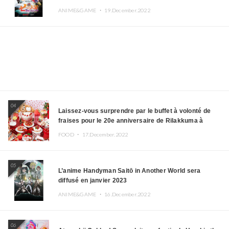
ANIME&GAME ・
19.December.2022
04
Laissez-vous surprendre par le buffet à volonté de
fraises pour le 20e anniversaire de Rilakkuma à
l’hôtel Keio Plaza
FOOD ・
17.December.2022
05
L’anime Handyman Saitō in Another World sera
diffusé en janvier 2023
ANIME&GAME ・
16.December.2022
06