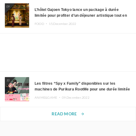
09
L’hôtel Gajoen Tokyo lance un package à durée
limitée pour profiter d’un déjeuner artistique tout en
portant un kimono
FOOD ・
15.December.2022
10
Les filtres “Spy x Family” disponibles sur les
machines de Purikura RootMe pour une durée limitée
ANIME&GAME ・
09.December.2022
READ MORE
arrow_forward