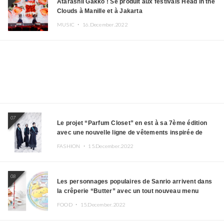
Atarashii Gakko ! Se produit aux festivals Head in the
Clouds à Manille et à Jakarta
MUSIC ・
16.December.2022
07
Le projet “Parfum Closet” en est à sa 7ème édition
avec une nouvelle ligne de vêtements inspirée de
l’album PLASMA !
FASHION ・
15.December.2022
08
Les personnages populaires de Sanrio arrivent dans
la crêperie “Butter” avec un tout nouveau menu
FOOD ・
15.December.2022