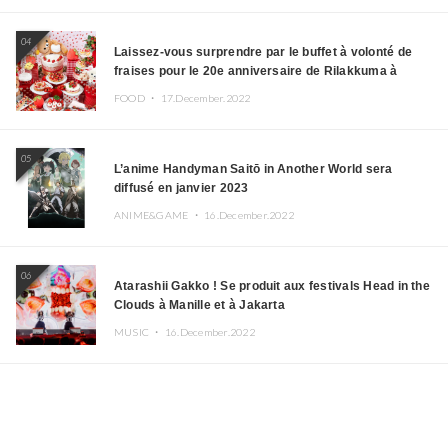
04
Laissez-vous surprendre par le buffet à volonté de
fraises pour le 20e anniversaire de Rilakkuma à
l’hôtel Keio Plaza
FOOD ・
17.December.2022
05
L’anime Handyman Saitō in Another World sera
diffusé en janvier 2023
ANIME&GAME ・
16.December.2022
06
Atarashii Gakko ! Se produit aux festivals Head in the
Clouds à Manille et à Jakarta
MUSIC ・
16.December.2022