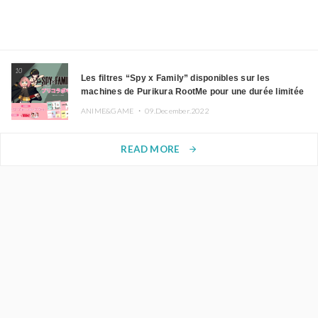
10
Les filtres “Spy x Family” disponibles sur les
machines de Purikura RootMe pour une durée limitée
ANIME&GAME ・
09.December.2022
READ MORE
arrow_forward