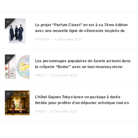
07
Le projet “Parfum Closet” en est à sa 7ème édition
avec une nouvelle ligne de vêtements inspirée de
l’album PLASMA !
FASHION ・
15.December.2022
08
Les personnages populaires de Sanrio arrivent dans
la crêperie “Butter” avec un tout nouveau menu
FOOD ・
15.December.2022
09
L’hôtel Gajoen Tokyo lance un package à durée
limitée pour profiter d’un déjeuner artistique tout en
portant un kimono
FOOD ・
15.December.2022