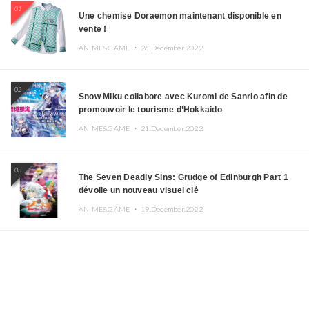
01
Une chemise Doraemon maintenant disponible en
vente !
ANIME&GAME ・
26.December.2022
02
Snow Miku collabore avec Kuromi de Sanrio afin de
promouvoir le tourisme d’Hokkaido
ANIME&GAME ・
21.December.2022
03
The Seven Deadly Sins: Grudge of Edinburgh Part 1
dévoile un nouveau visuel clé
ANIME&GAME ・
19.December.2022