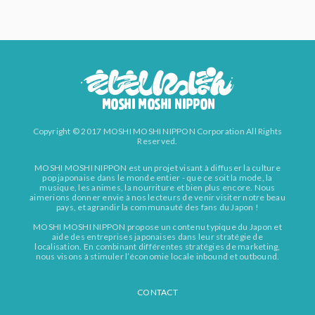
Copyright © 2017 MOSHI MOSHI NIPPON Corporation All Rights
Reserved.
MOSHI MOSHI NIPPON est un projet visant à diffuser la culture
pop japonaise dans le monde entier - que ce soit la mode, la
musique, les animes, la nourriture et bien plus encore. Nous
aimerions donner envie à nos lecteurs de venir visiter notre beau
pays, et agrandir la communauté des fans du Japon !
MOSHI MOSHI NIPPON propose un contenu typique du Japon et
aide des entreprises japonaises dans leur stratégie de
localisation. En combinant différentes stratégies de marketing,
nous visons à stimuler l’économie locale inbound et outbound.
CONTACT