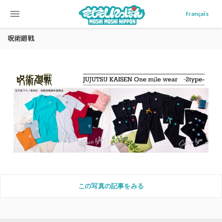
menu
français
呪術廻戦
この写真の記事をみる