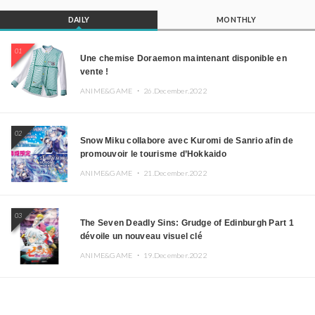
DAILY
MONTHLY
01
Une chemise Doraemon maintenant disponible en
vente !
ANIME&GAME ・
26.December.2022
02
Snow Miku collabore avec Kuromi de Sanrio afin de
promouvoir le tourisme d’Hokkaido
ANIME&GAME ・
21.December.2022
03
The Seven Deadly Sins: Grudge of Edinburgh Part 1
dévoile un nouveau visuel clé
ANIME&GAME ・
19.December.2022