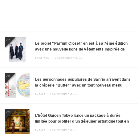
07
Le projet “Parfum Closet” en est à sa 7ème édition
avec une nouvelle ligne de vêtements inspirée de
l’album PLASMA !
FASHION ・
15.December.2022
08
Les personnages populaires de Sanrio arrivent dans
la crêperie “Butter” avec un tout nouveau menu
FOOD ・
15.December.2022
09
L’hôtel Gajoen Tokyo lance un package à durée
limitée pour profiter d’un déjeuner artistique tout en
portant un kimono
FOOD ・
15.December.2022