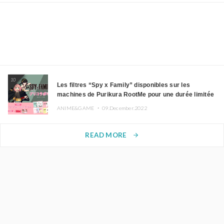
10
Les filtres “Spy x Family” disponibles sur les
machines de Purikura RootMe pour une durée limitée
ANIME&GAME ・
09.December.2022
READ MORE
arrow_forward