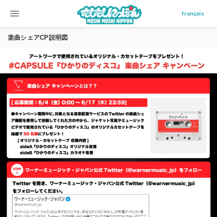
menu
français
楽曲シェアCP説明図