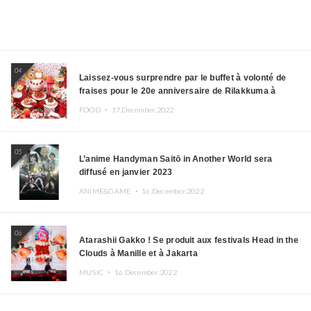
04
Laissez-vous surprendre par le buffet à volonté de
fraises pour le 20e anniversaire de Rilakkuma à
l’hôtel Keio Plaza
FOOD ・
17.December.2022
05
L’anime Handyman Saitō in Another World sera
diffusé en janvier 2023
ANIME&GAME ・
16.December.2022
06
Atarashii Gakko ! Se produit aux festivals Head in the
Clouds à Manille et à Jakarta
MUSIC ・
16.December.2022