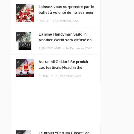
Laissez-vous surprendre par le
04
buffet à volonté de fraises pour
le 20e anniversaire de
FOOD ・
17.December.2022
Rilakkuma à l’hôtel Keio Plaza
L’anime Handyman Saitō in
05
Another World sera diffusé en
janvier 2023
ANIME&GAME ・
16.December.2022
Atarashii Gakko ! Se produit
06
aux festivals Head in the
Clouds à Manille et à Jakarta
MUSIC ・
16.December.2022
Le projet “Parfum Closet” en
07