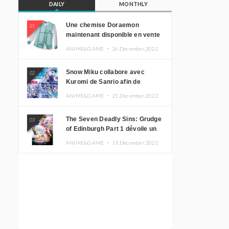
DAILY
MONTHLY
Une chemise Doraemon
01
maintenant disponible en vente
!
ANIME&GAME ・
26.December.2022
Snow Miku collabore avec
02
Kuromi de Sanrio afin de
promouvoir le tourisme
ANIME&GAME ・
21.December.2022
d’Hokkaido
The Seven Deadly Sins: Grudge
03
of Edinburgh Part 1 dévoile un
nouveau visuel clé
ANIME&GAME ・
19.December.2022