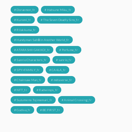
# Doraemon_fr
# Hatsune Miku_fr
# Kuromi_fr
# The Seven Deadly Sins_fr
# Rilakkuma_fr
# Handyman Saitō in Another World_fr
# ATARASHII GAKKO!_fr
# Perfume_fr
# Sanrio Characters_fr
# sanrio_fr
# SPY×FAMILY_fr
# CA4LA_fr
# Chainsaw Man_fr
# métaverse_fr
# NFT_fr
# Radwimps_fr
# Suzume no Tojimemari_fr
# Animal Crossing_fr
# Godiva_fr
# BE:FIRST_fr