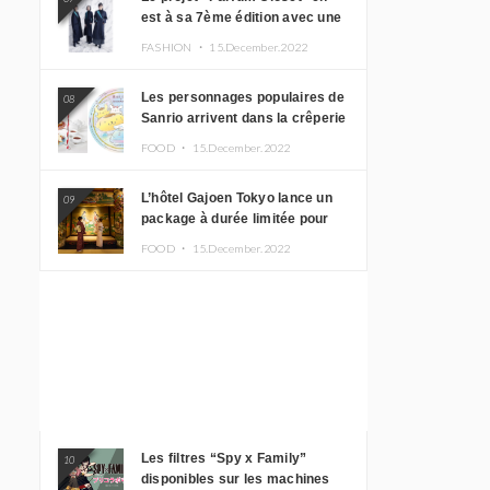
est à sa 7ème édition avec une
nouvelle ligne de vêtements
FASHION ・
15.December.2022
inspirée de l’album PLASMA !
Les personnages populaires de
08
Sanrio arrivent dans la crêperie
“Butter” avec un tout nouveau
FOOD ・
15.December.2022
menu
L’hôtel Gajoen Tokyo lance un
09
package à durée limitée pour
profiter d’un déjeuner artistique
FOOD ・
15.December.2022
tout en portant un kimono
Les filtres “Spy x Family”
10
disponibles sur les machines