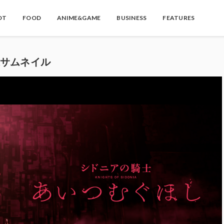
OT
FOOD
ANIME&GAME
BUSINESS
FEATURES
映像サムネイル