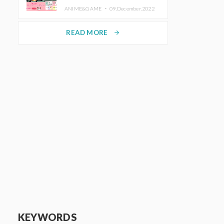
de Purikura RootMe pour une
ANIME&GAME ・
09.December.2022
durée limitée
READ MORE
arrow_forward
KEYWORDS