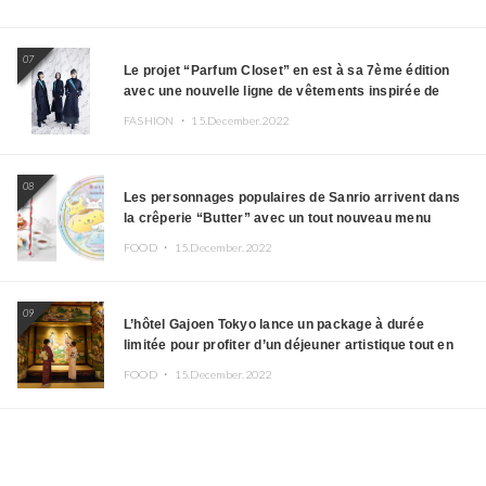
07
Le projet “Parfum Closet” en est à sa 7ème édition
avec une nouvelle ligne de vêtements inspirée de
l’album PLASMA !
FASHION ・
15.December.2022
08
Les personnages populaires de Sanrio arrivent dans
la crêperie “Butter” avec un tout nouveau menu
FOOD ・
15.December.2022
09
L’hôtel Gajoen Tokyo lance un package à durée
limitée pour profiter d’un déjeuner artistique tout en
portant un kimono
FOOD ・
15.December.2022