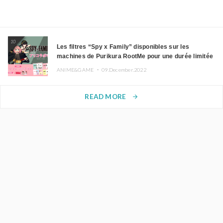
10
Les filtres “Spy x Family” disponibles sur les
machines de Purikura RootMe pour une durée limitée
ANIME&GAME ・
09.December.2022
READ MORE
arrow_forward