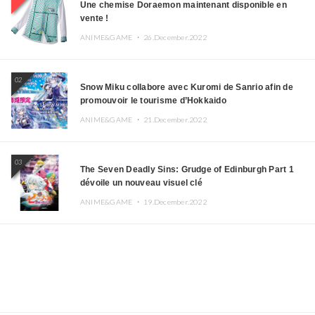
Une chemise Doraemon maintenant disponible en
vente !
ANIME&GAME ・
26.December.2022
02
Snow Miku collabore avec Kuromi de Sanrio afin de
promouvoir le tourisme d’Hokkaido
ANIME&GAME ・
21.December.2022
03
The Seven Deadly Sins: Grudge of Edinburgh Part 1
dévoile un nouveau visuel clé
ANIME&GAME ・
19.December.2022