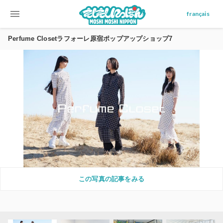
menu
français
Perfume Closetラフォーレ原宿ポップアップショップ7
この写真の記事をみる