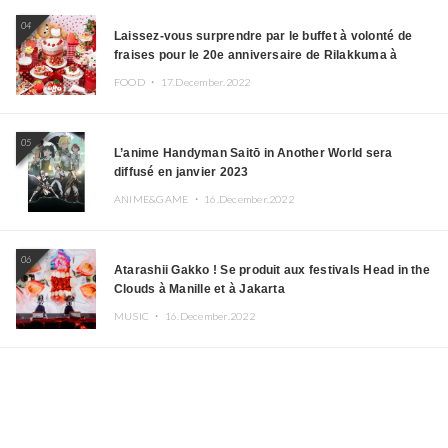
04
Laissez-vous surprendre par le buffet à volonté de
fraises pour le 20e anniversaire de Rilakkuma à
l’hôtel Keio Plaza
FOOD ・
17.December.2022
05
L’anime Handyman Saitō in Another World sera
diffusé en janvier 2023
ANIME&GAME ・
16.December.2022
06
Atarashii Gakko ! Se produit aux festivals Head in the
Clouds à Manille et à Jakarta
MUSIC ・
16.December.2022