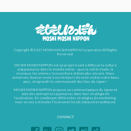
Copyright © 2017 MOSHI MOSHI NIPPON Corporation All Rights
Reserved.
MOSHI MOSHI NIPPON est un projet visant à diffuser la culture
pop japonaise dans le monde entier - que ce soit la mode, la
musique, les animes, la nourriture et bien plus encore. Nous
aimerions donner envie à nos lecteurs de venir visiter notre beau
pays, et agrandir la communauté des fans du Japon !
MOSHI MOSHI NIPPON propose un contenu typique du Japon et
aide des entreprises japonaises dans leur stratégie de
localisation. En combinant différentes stratégies de marketing,
nous visons à stimuler l’économie locale inbound et outbound.
CONTACT