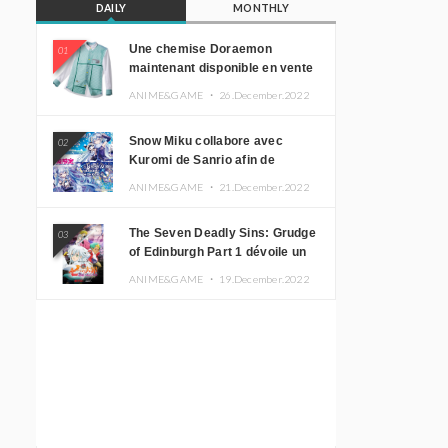
DAILY
MONTHLY
Une chemise Doraemon
01
maintenant disponible en vente
!
ANIME&GAME ・
26.December.2022
Snow Miku collabore avec
02
Kuromi de Sanrio afin de
promouvoir le tourisme
ANIME&GAME ・
21.December.2022
d’Hokkaido
The Seven Deadly Sins: Grudge
03
of Edinburgh Part 1 dévoile un
nouveau visuel clé
ANIME&GAME ・
19.December.2022