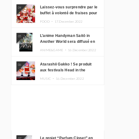
Laissez-vous surprendre par le
04
buffet à volonté de fraises pour
le 20e anniversaire de
FOOD ・
17.December.2022
Rilakkuma à l’hôtel Keio Plaza
L’anime Handyman Saitō in
05
Another World sera diffusé en
janvier 2023
ANIME&GAME ・
16.December.2022
Atarashii Gakko ! Se produit
06
aux festivals Head in the
Clouds à Manille et à Jakarta
MUSIC ・
16.December.2022
Le projet “Parfum Closet” en
07