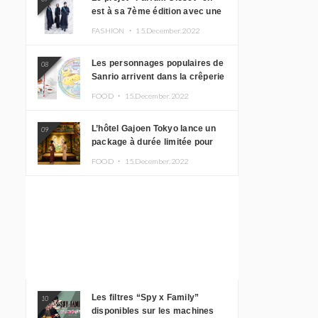
est à sa 7ème édition avec une
nouvelle ligne de vêtements
FASHION ・
15.December.2022
inspirée de l’album PLASMA !
Les personnages populaires de
08
Sanrio arrivent dans la crêperie
“Butter” avec un tout nouveau
FOOD ・
15.December.2022
menu
L’hôtel Gajoen Tokyo lance un
09
package à durée limitée pour
profiter d’un déjeuner artistique
FOOD ・
15.December.2022
tout en portant un kimono
Les filtres “Spy x Family”
10
disponibles sur les machines