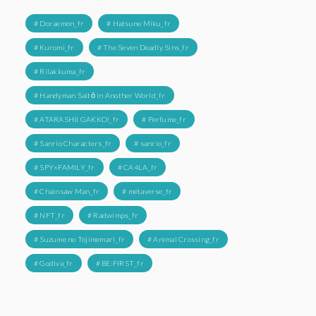
# Doraemon_fr
# Hatsune Miku_fr
# Kuromi_fr
# The Seven Deadly Sins_fr
# Rilakkuma_fr
# Handyman Saitō in Another World_fr
# ATARASHII GAKKO!_fr
# Perfume_fr
# Sanrio Characters_fr
# sanrio_fr
# SPY×FAMILY_fr
# CA4LA_fr
# Chainsaw Man_fr
# métaverse_fr
# NFT_fr
# Radwimps_fr
# Suzume no Tojimemari_fr
# Animal Crossing_fr
# Godiva_fr
# BE:FIRST_fr