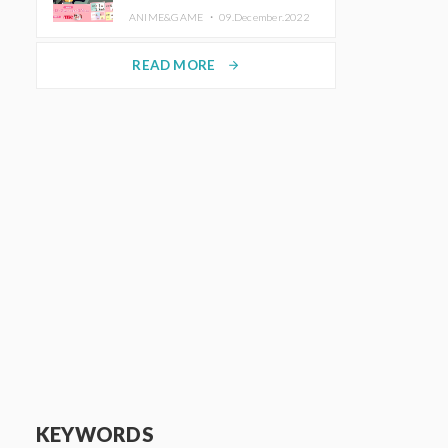
de Purikura RootMe pour une
ANIME&GAME ・
09.December.2022
durée limitée
READ MORE
arrow_forward
KEYWORDS