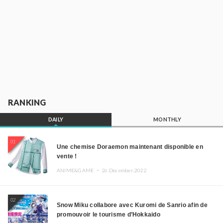
RANKING
DAILY
MONTHLY
01
Une chemise Doraemon maintenant disponible en
vente !
ANIME&GAME ・
26.December.2022
02
Snow Miku collabore avec Kuromi de Sanrio afin de
promouvoir le tourisme d’Hokkaido