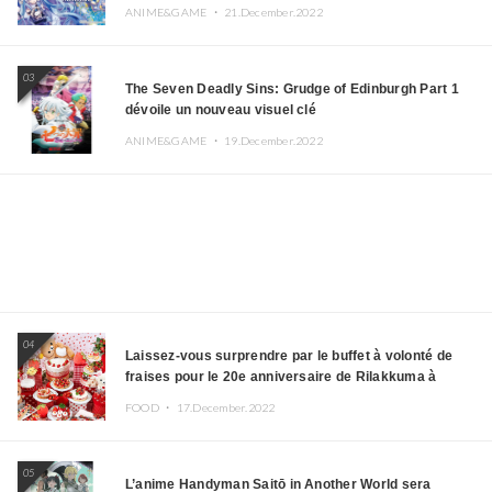
ANIME&GAME ・
21.December.2022
03
The Seven Deadly Sins: Grudge of Edinburgh Part 1
dévoile un nouveau visuel clé
ANIME&GAME ・
19.December.2022
04
Laissez-vous surprendre par le buffet à volonté de
fraises pour le 20e anniversaire de Rilakkuma à
l’hôtel Keio Plaza
FOOD ・
17.December.2022
05
L’anime Handyman Saitō in Another World sera