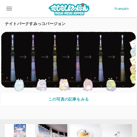
menu
français
ナイトパークすみっコバージョン
この写真の記事をみる