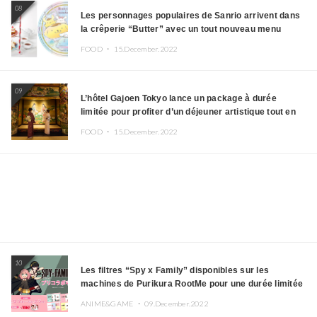
08
Les personnages populaires de Sanrio arrivent dans
la crêperie “Butter” avec un tout nouveau menu
FOOD ・
15.December.2022
09
L’hôtel Gajoen Tokyo lance un package à durée
limitée pour profiter d’un déjeuner artistique tout en
portant un kimono
FOOD ・
15.December.2022
10
Les filtres “Spy x Family” disponibles sur les
machines de Purikura RootMe pour une durée limitée
ANIME&GAME ・
09.December.2022