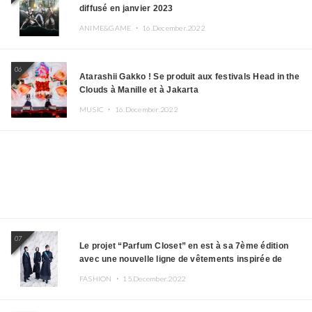
diffusé en janvier 2023
ANIME&GAME ・
16.December.2022
06
Atarashii Gakko ! Se produit aux festivals Head in the
Clouds à Manille et à Jakarta
MUSIC ・
16.December.2022
07
Le projet “Parfum Closet” en est à sa 7ème édition
avec une nouvelle ligne de vêtements inspirée de
l’album PLASMA !
FASHION ・
15.December.2022