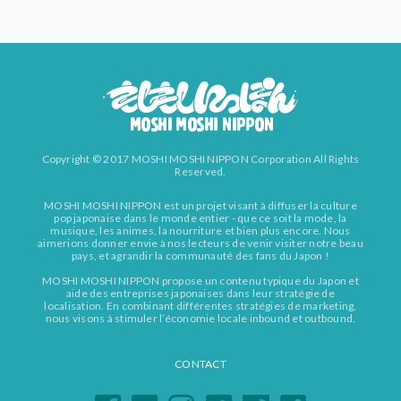
Copyright © 2017 MOSHI MOSHI NIPPON Corporation All Rights
Reserved.
MOSHI MOSHI NIPPON est un projet visant à diffuser la culture
pop japonaise dans le monde entier - que ce soit la mode, la
musique, les animes, la nourriture et bien plus encore. Nous
aimerions donner envie à nos lecteurs de venir visiter notre beau
pays, et agrandir la communauté des fans du Japon !
MOSHI MOSHI NIPPON propose un contenu typique du Japon et
aide des entreprises japonaises dans leur stratégie de
localisation. En combinant différentes stratégies de marketing,
nous visons à stimuler l’économie locale inbound et outbound.
CONTACT