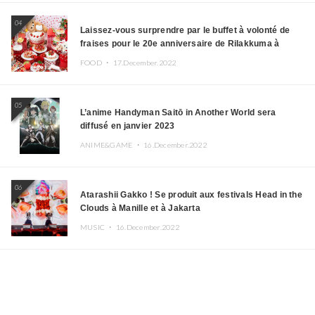
04
Laissez-vous surprendre par le buffet à volonté de
fraises pour le 20e anniversaire de Rilakkuma à
l’hôtel Keio Plaza
FOOD ・
17.December.2022
05
L’anime Handyman Saitō in Another World sera
diffusé en janvier 2023
ANIME&GAME ・
16.December.2022
06
Atarashii Gakko ! Se produit aux festivals Head in the
Clouds à Manille et à Jakarta
MUSIC ・
16.December.2022