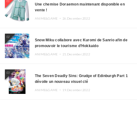
01
Une chemise Doraemon maintenant disponible en
vente !
ANIME&GAME ・
26.December.2022
02
Snow Miku collabore avec Kuromi de Sanrio afin de
promouvoir le tourisme d’Hokkaido
ANIME&GAME ・
21.December.2022
03
The Seven Deadly Sins: Grudge of Edinburgh Part 1
dévoile un nouveau visuel clé
ANIME&GAME ・
19.December.2022