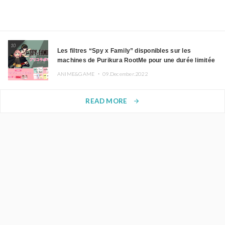
10
Les filtres “Spy x Family” disponibles sur les
machines de Purikura RootMe pour une durée limitée
ANIME&GAME ・
09.December.2022
READ MORE
arrow_forward