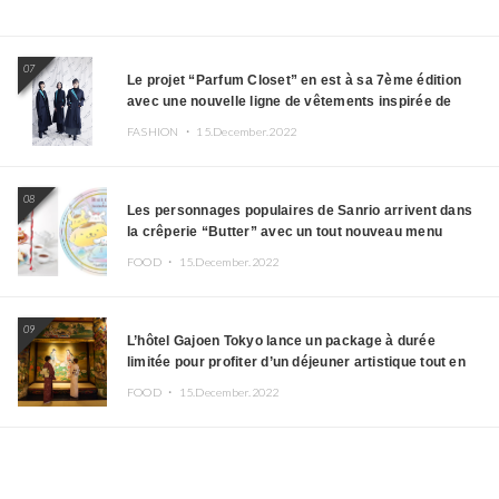
07
Le projet “Parfum Closet” en est à sa 7ème édition
avec une nouvelle ligne de vêtements inspirée de
l’album PLASMA !
FASHION ・
15.December.2022
08
Les personnages populaires de Sanrio arrivent dans
la crêperie “Butter” avec un tout nouveau menu
FOOD ・
15.December.2022
09
L’hôtel Gajoen Tokyo lance un package à durée
limitée pour profiter d’un déjeuner artistique tout en
portant un kimono
FOOD ・
15.December.2022