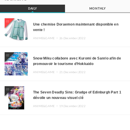
DAILY
MONTHLY
01
Une chemise Doraemon maintenant disponible en
vente !
ANIME&GAME ・
26.December.2022
02
Snow Miku collabore avec Kuromi de Sanrio afin de
promouvoir le tourisme d’Hokkaido
ANIME&GAME ・
21.December.2022
03
The Seven Deadly Sins: Grudge of Edinburgh Part 1
dévoile un nouveau visuel clé
ANIME&GAME ・
19.December.2022