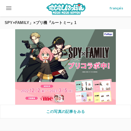
menu
français
SPY×FAMILY」×プリ機『ルートミー』1
この写真の記事をみる