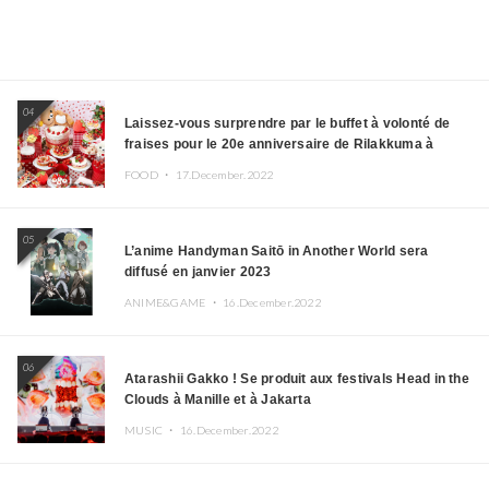
04
Laissez-vous surprendre par le buffet à volonté de
fraises pour le 20e anniversaire de Rilakkuma à
l’hôtel Keio Plaza
FOOD ・
17.December.2022
05
L’anime Handyman Saitō in Another World sera
diffusé en janvier 2023
ANIME&GAME ・
16.December.2022
06
Atarashii Gakko ! Se produit aux festivals Head in the
Clouds à Manille et à Jakarta
MUSIC ・
16.December.2022