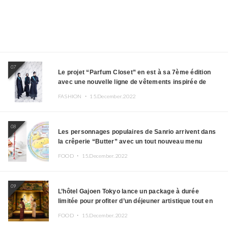
07
Le projet “Parfum Closet” en est à sa 7ème édition
avec une nouvelle ligne de vêtements inspirée de
l’album PLASMA !
FASHION ・
15.December.2022
08
Les personnages populaires de Sanrio arrivent dans
la crêperie “Butter” avec un tout nouveau menu
FOOD ・
15.December.2022
09
L’hôtel Gajoen Tokyo lance un package à durée
limitée pour profiter d’un déjeuner artistique tout en
portant un kimono
FOOD ・
15.December.2022