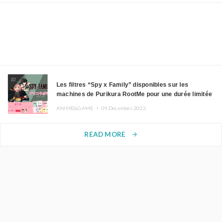
10
Les filtres “Spy x Family” disponibles sur les
machines de Purikura RootMe pour une durée limitée
ANIME&GAME ・
09.December.2022
READ MORE
arrow_forward