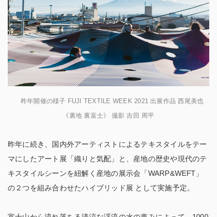
昨年開催の様子 FUJI TEXTILE WEEK 2021 出展作品 西尾美也
《裏地 裏富士》 撮影 吉田 周平
昨年に続き、国内外アーティストによるテキスタイルをテー
マにしたアート展「織りと気配」と、産地の歴史や現代のテ
キスタイルシーンを紐解く産地の展示会「WARP&WEFT」
の２つを組み合わせたハイブリッド展 として実施予定。
富士山から流れ落ちる清涼な渓流の水の恵みによって、1000