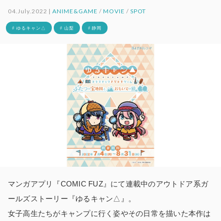
04.July.2022 |
ANIME&GAME
/
MOVIE
/
SPOT
# ゆるキャン△
# 山梨
# 静岡
マンガアプリ『COMIC FUZ』にて連載中のアウトドア系ガ
ールズストーリー『ゆるキャン△』。
女子高生たちがキャンプに行く姿やその日常を描いた本作は