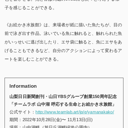
子を感じることができる。
《お絵かき水族館》は、来場者が紙に描いた魚たちが、目の
前で泳ぎ出す作品。泳いでいる魚に触れると、触れられた魚
がいっせいに逃げ出したり、エサ袋に触ると、魚にエサをあ
げることもできるなど、自分のアクションによって変わるア
ートを楽しむことができる。
Information
山梨日日新聞創刊・山日YBSグループ創業150周年記念
「チームラボ 山中湖 呼応する生命とお絵かき水族館」
公式サイト：
http://www.teamlab.art/jp/e/yamanakako/
期間：2022年10月28日(金)〜 11月13日(日)
場所：山中湖畔（旭日丘湖畔緑地公園内）