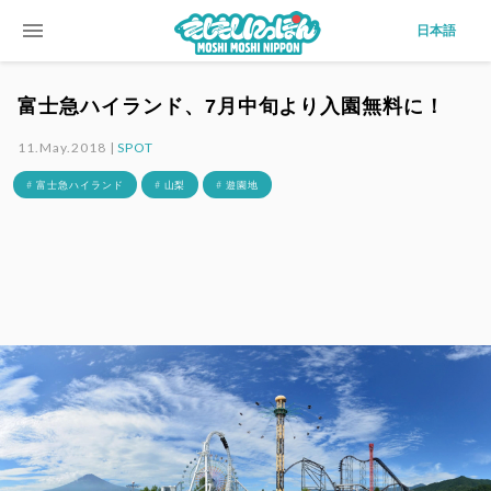
menu
日本語
富士急ハイランド、7月中旬より入園無料に！
11.May.2018 |
SPOT
# 富士急ハイランド
# 山梨
# 遊園地