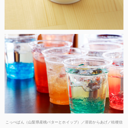
こっぺぱん（山梨県産桃バターとホイップ）／溶岩からあげ​／桔梗信