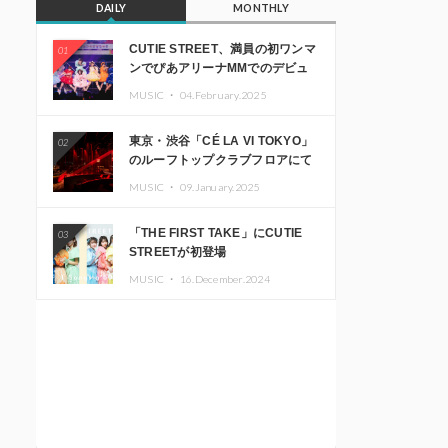
DAILY
MONTHLY
CUTIE STREET、満員の初ワンマ
01
ンでぴあアリーナMMでのデビュ
ー1周年ライブ開催を発表
MUSIC ・
04.February.2025
東京・渋谷「CÉ LA VI TOKYO」
02
のルーフトップクラブフロアにて
音楽イベント「Sky‘s The Limit」
MUSIC ・
09.January.2025
開催決定!! GREEN ASSASSIN
DOLLAR、JOMMY、
「THE FIRST TAKE」にCUTIE
03
Kza（FORCE OF NATURE）ら日
STREETが初登場
本を代表するDJ・クリエイターが
出演
MUSIC ・
16.December.2024