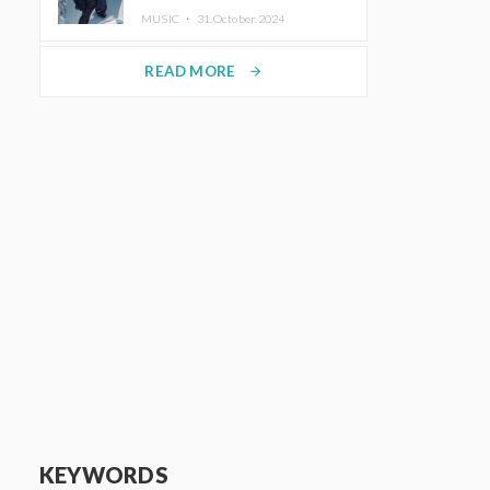
ホットコーヒー」をリリース
MUSIC ・
31.October.2024
READ MORE
arrow_forward
KEYWORDS