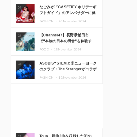
なごみが「CASETiFY ホリデーギ
04
フトガイド」のアンバサダーに就
任
FASHION ・
26.November.2024
【Channel47】長野県飯田市
05
で“本物の日本の田舎“を体験す
る、インバウンド向け旅行商品の
FOOD ・
19.November.2024
販売を開始
ASOBISYSTEMと米ニューヨーク
06
のクラブ・The Strangerがコラボ
レーション！ 「KAWAII
FASHION ・
15.November.2024
MONSTER CAFE」と
「SUSHIDELIC」のアイコンガー
ルたちがニューヨークで夢のステ
ージを披露
Toua、新曲2曲を収録した初の
07