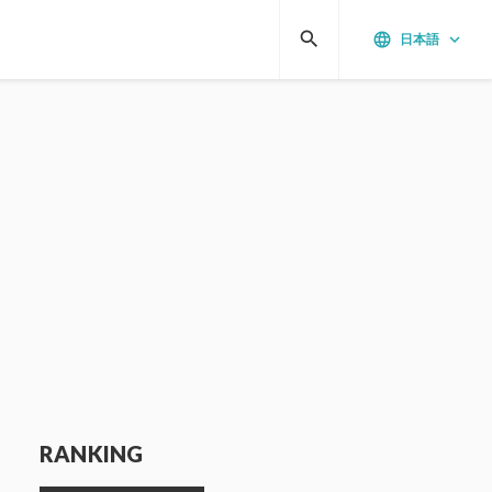
search
language
keyboard_arrow_down
日本語
RANKING