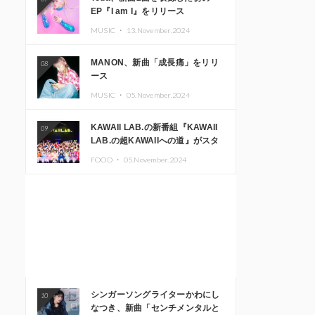
EP『I am I』をリリース
MUSIC ・
13.November.2024
MANON、新曲「成長痛」をリリ
08
ース
MUSIC ・
05.November.2024
KAWAII LAB.の新番組『KAWAII
09
LAB.の超KAWAIIへの道』がスタ
ート。KAWAII LAB.3周年記念公
FOOD ・
05.November.2024
演も開催決定
シンガーソングライターかわにし
10
なつき、新曲「センチメンタルと