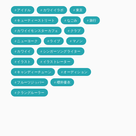
# アイドル
# カワイイラボ
# 東京
# キューティーストリート
# なごみ
# 旅行
# カワイイモンスターカフェ
# クラブ
# ニューヨーク
# ライブ
# マノン
# カワイイ
# シンガーソングライター
# イラスト
# イラストレーター
# キャンディーチューン
# オーディション
# フルーツジッパー
# 櫻井優衣
# クラングルーラー