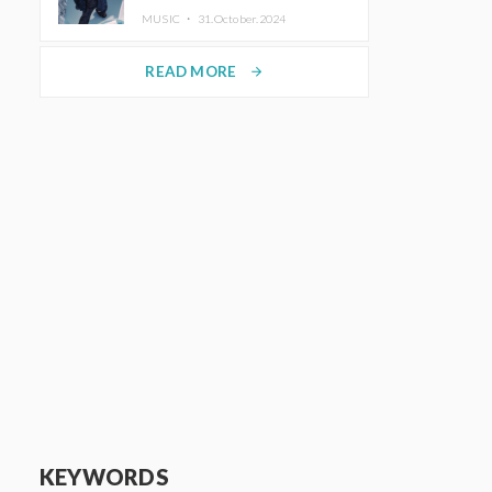
ホットコーヒー」をリリース
MUSIC ・
31.October.2024
READ MORE
arrow_forward
KEYWORDS