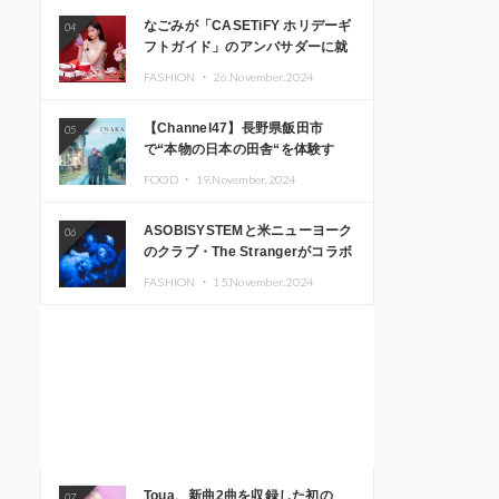
なごみが「CASETiFY ホリデーギ
04
フトガイド」のアンバサダーに就
任
FASHION ・
26.November.2024
【Channel47】長野県飯田市
05
で“本物の日本の田舎“を体験す
る、インバウンド向け旅行商品の
FOOD ・
19.November.2024
販売を開始
ASOBISYSTEMと米ニューヨーク
06
のクラブ・The Strangerがコラボ
レーション！ 「KAWAII
FASHION ・
15.November.2024
MONSTER CAFE」と
「SUSHIDELIC」のアイコンガー
ルたちがニューヨークで夢のステ
ージを披露
Toua、新曲2曲を収録した初の
07