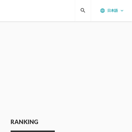
search
language
keyboard_arrow_down
日本語
RANKING