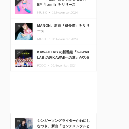
EP『I am I』をリリース
MUSIC ・
13.November.2024
MANON、新曲「成長痛」をリリ
08
ース
MUSIC ・
05.November.2024
KAWAII LAB.の新番組『KAWAII
09
LAB.の超KAWAIIへの道』がスタ
ート。KAWAII LAB.3周年記念公
FOOD ・
05.November.2024
演も開催決定
シンガーソングライターかわにし
10
なつき、新曲「センチメンタルと