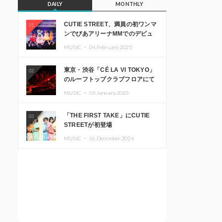
DAILY
MONTHLY
CUTIE STREET、満員の初ワンマ
01
ンでぴあアリーナMMでのデビュ
ー1周年ライブ開催を発表
MUSIC ・
04.February.2025
東京・渋谷「CÉ LA VI TOKYO」
02
のルーフトップクラブフロアにて
音楽イベント「Sky‘s The Limit」
MUSIC ・
09.January.2025
開催決定!! GREEN ASSASSIN
DOLLAR、JOMMY、
「THE FIRST TAKE」にCUTIE
03
Kza（FORCE OF NATURE）ら日
STREETが初登場
本を代表するDJ・クリエイターが
出演
MUSIC ・
16.December.2024