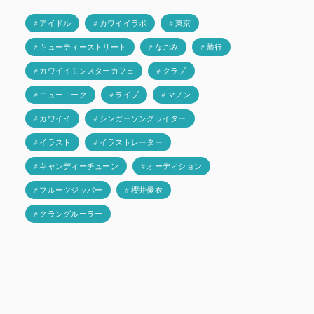
# アイドル
# カワイイラボ
# 東京
# キューティーストリート
# なごみ
# 旅行
# カワイイモンスターカフェ
# クラブ
# ニューヨーク
# ライブ
# マノン
# カワイイ
# シンガーソングライター
# イラスト
# イラストレーター
# キャンディーチューン
# オーディション
# フルーツジッパー
# 櫻井優衣
# クラングルーラー