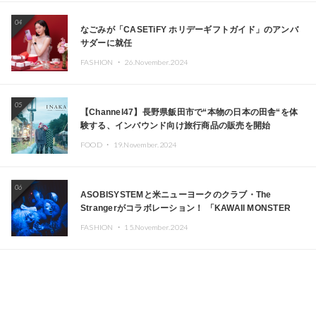
04
なごみが「CASETiFY ホリデーギフトガイド」のアンバ
サダーに就任
FASHION ・
26.November.2024
05
【Channel47】長野県飯田市で“本物の日本の田舎“を体
験する、インバウンド向け旅行商品の販売を開始
FOOD ・
19.November.2024
06
ASOBISYSTEMと米ニューヨークのクラブ・The
Strangerがコラボレーション！ 「KAWAII MONSTER
CAFE」と「SUSHIDELIC」のアイコンガールたちがニュ
FASHION ・
15.November.2024
ーヨークで夢のステージを披露