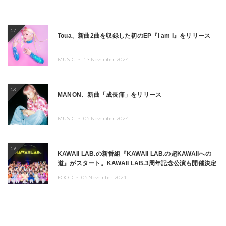
07
Toua、新曲2曲を収録した初のEP『I am I』をリリース
MUSIC ・
13.November.2024
08
MANON、新曲「成長痛」をリリース
MUSIC ・
05.November.2024
09
KAWAII LAB.の新番組『KAWAII LAB.の超KAWAIIへの
道』がスタート。KAWAII LAB.3周年記念公演も開催決定
FOOD ・
05.November.2024