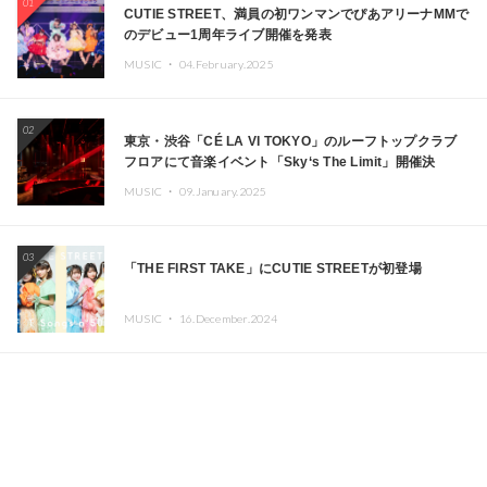
01
CUTIE STREET、満員の初ワンマンでぴあアリーナMMで
のデビュー1周年ライブ開催を発表
MUSIC ・
04.February.2025
02
東京・渋谷「CÉ LA VI TOKYO」のルーフトップクラブ
フロアにて音楽イベント「Sky‘s The Limit」開催決
定!! GREEN ASSASSIN DOLLAR、JOMMY、
MUSIC ・
09.January.2025
Kza（FORCE OF NATURE）ら日本を代表するDJ・クリ
エイターが出演
03
「THE FIRST TAKE」にCUTIE STREETが初登場
MUSIC ・
16.December.2024