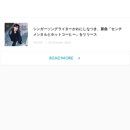
10
シンガーソングライターかわにしなつき、新曲「センチ
メンタルとホットコーヒー」をリリース
MUSIC ・
31.October.2024
READ MORE
arrow_forward