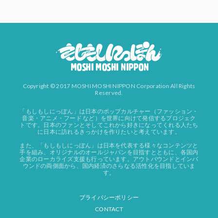
Copyright © 2017 MOSHI MOSHI NIPPON Corporation All Rights
Reserved.
「もしもしにっぽん」は日本のポップカルチャー（ファッション・
音楽・アニメ・フード など）を世界に向けて発信するプロジェク
トです。日本のファンとそしてこれから好きになってくれる人たち
に日本に訪れるきっかけを作りたいと考えています。
また、「もしもしにっぽん」は日本を代表する様々なコンテンツと
手を組み、オリジナルのオールジャパンを目指すとともに、各国内
企業のローカライズ支援も行っています。アウトバウンドとインバ
ウンドの両側面から、国内経済のさらなる活性化を目指していま
す。
プライバシーポリシー
CONTACT