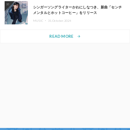
10
シンガーソングライターかわにしなつき、新曲「センチ
メンタルとホットコーヒー」をリリース
MUSIC ・
31.October.2024
READ MORE
arrow_forward