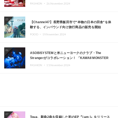
FASHION ・
26.November.2024
05
【Channel47】長野県飯田市で“本物の日本の田舎“を体
験する、インバウンド向け旅行商品の販売を開始
FOOD ・
19.November.2024
06
ASOBISYSTEMと米ニューヨークのクラブ・The
Strangerがコラボレーション！ 「KAWAII MONSTER
CAFE」と「SUSHIDELIC」のアイコンガールたちがニュ
FASHION ・
15.November.2024
ーヨークで夢のステージを披露
07
Toua、新曲2曲を収録した初のEP『I am I』をリリース