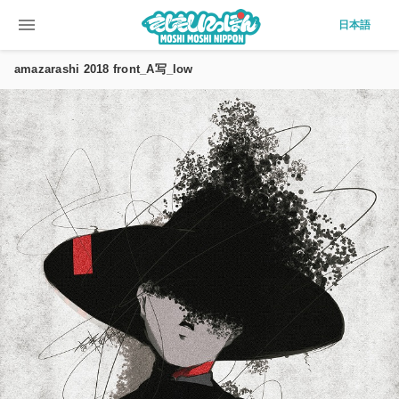
menu
日本語
amazarashi 2018 front_A写_low