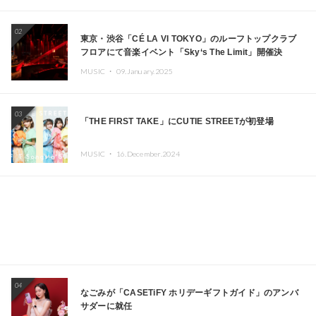
02
東京・渋谷「CÉ LA VI TOKYO」のルーフトップクラブ
フロアにて音楽イベント「Sky‘s The Limit」開催決
定!! GREEN ASSASSIN DOLLAR、JOMMY、
MUSIC ・
09.January.2025
Kza（FORCE OF NATURE）ら日本を代表するDJ・クリ
エイターが出演
03
「THE FIRST TAKE」にCUTIE STREETが初登場
MUSIC ・
16.December.2024
04
なごみが「CASETiFY ホリデーギフトガイド」のアンバ
サダーに就任