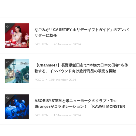
04
なごみが「CASETiFY ホリデーギフトガイド」のアンバ
サダーに就任
FASHION ・
26.November.2024
05
【Channel47】長野県飯田市で“本物の日本の田舎“を体
験する、インバウンド向け旅行商品の販売を開始
FOOD ・
19.November.2024
06
ASOBISYSTEMと米ニューヨークのクラブ・The
Strangerがコラボレーション！ 「KAWAII MONSTER
CAFE」と「SUSHIDELIC」のアイコンガールたちがニュ
FASHION ・
15.November.2024
ーヨークで夢のステージを披露