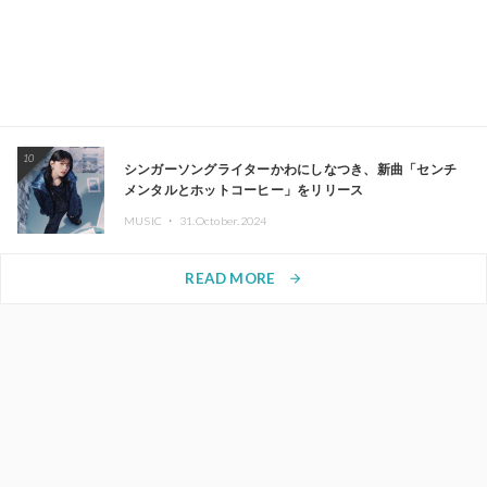
10
シンガーソングライターかわにしなつき、新曲「センチ
メンタルとホットコーヒー」をリリース
MUSIC ・
31.October.2024
READ MORE
arrow_forward