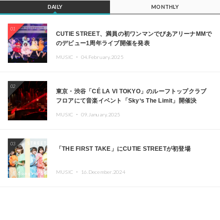
DAILY
MONTHLY
01
CUTIE STREET、満員の初ワンマンでぴあアリーナMMで
のデビュー1周年ライブ開催を発表
MUSIC ・
04.February.2025
02
東京・渋谷「CÉ LA VI TOKYO」のルーフトップクラブ
フロアにて音楽イベント「Sky‘s The Limit」開催決
定!! GREEN ASSASSIN DOLLAR、JOMMY、
MUSIC ・
09.January.2025
Kza（FORCE OF NATURE）ら日本を代表するDJ・クリ
エイターが出演
03
「THE FIRST TAKE」にCUTIE STREETが初登場
MUSIC ・
16.December.2024