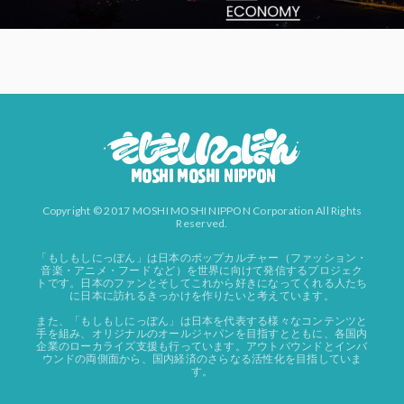
Copyright © 2017 MOSHI MOSHI NIPPON Corporation All Rights
Reserved.
「もしもしにっぽん」は日本のポップカルチャー（ファッション・
音楽・アニメ・フード など）を世界に向けて発信するプロジェク
トです。日本のファンとそしてこれから好きになってくれる人たち
に日本に訪れるきっかけを作りたいと考えています。
また、「もしもしにっぽん」は日本を代表する様々なコンテンツと
手を組み、オリジナルのオールジャパンを目指すとともに、各国内
企業のローカライズ支援も行っています。アウトバウンドとインバ
ウンドの両側面から、国内経済のさらなる活性化を目指していま
す。