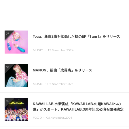
07
Toua、新曲2曲を収録した初のEP『I am I』をリリース
MUSIC ・
13.November.2024
08
MANON、新曲「成長痛」をリリース
MUSIC ・
05.November.2024
09
KAWAII LAB.の新番組『KAWAII LAB.の超KAWAIIへの
道』がスタート。KAWAII LAB.3周年記念公演も開催決定
FOOD ・
05.November.2024