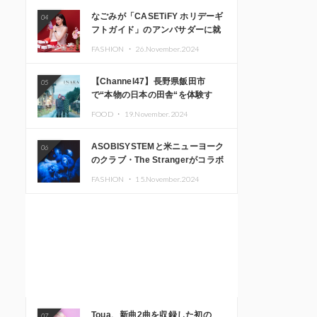
なごみが「CASETiFY ホリデーギ
04
フトガイド」のアンバサダーに就
任
FASHION ・
26.November.2024
【Channel47】長野県飯田市
05
で“本物の日本の田舎“を体験す
る、インバウンド向け旅行商品の
FOOD ・
19.November.2024
販売を開始
ASOBISYSTEMと米ニューヨーク
06
のクラブ・The Strangerがコラボ
レーション！ 「KAWAII
FASHION ・
15.November.2024
MONSTER CAFE」と
「SUSHIDELIC」のアイコンガー
ルたちがニューヨークで夢のステ
ージを披露
Toua、新曲2曲を収録した初の
07