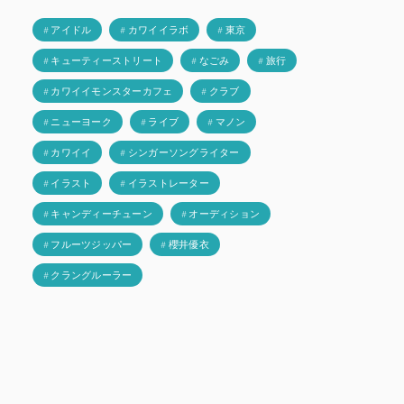
# アイドル
# カワイイラボ
# 東京
# キューティーストリート
# なごみ
# 旅行
# カワイイモンスターカフェ
# クラブ
# ニューヨーク
# ライブ
# マノン
# カワイイ
# シンガーソングライター
# イラスト
# イラストレーター
# キャンディーチューン
# オーディション
# フルーツジッパー
# 櫻井優衣
# クラングルーラー