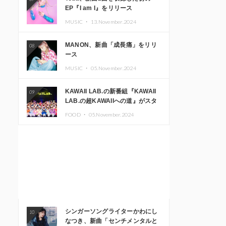
EP『I am I』をリリース
MUSIC ・
13.November.2024
MANON、新曲「成長痛」をリリ
08
ース
MUSIC ・
05.November.2024
KAWAII LAB.の新番組『KAWAII
09
LAB.の超KAWAIIへの道』がスタ
ート。KAWAII LAB.3周年記念公
FOOD ・
05.November.2024
演も開催決定
シンガーソングライターかわにし
10
なつき、新曲「センチメンタルと