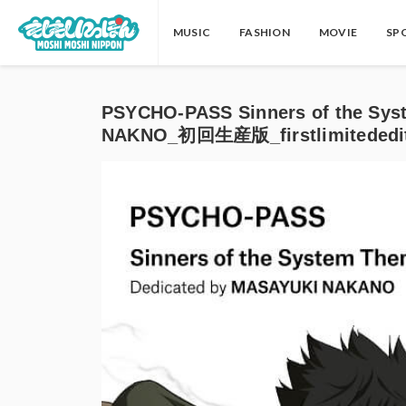
MUSIC
FASHION
MOVIE
SP
PSYCHO-PASS Sinners of the Sys
NAKNO_初回生産版_firstlimitededi