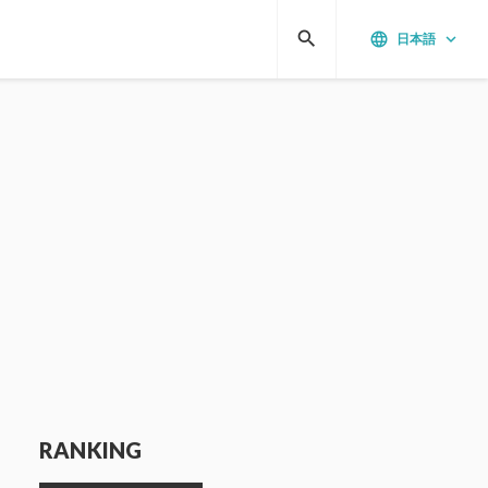
search
language
keyboard_arrow_down
日本語
RANKING