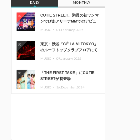
DAILY
MONTHLY
CUTIE STREET、満員の初ワンマ
01
ンでぴあアリーナMMでのデビュ
ー1周年ライブ開催を発表
MUSIC ・
04.February.2025
東京・渋谷「CÉ LA VI TOKYO」
02
のルーフトップクラブフロアにて
音楽イベント「Sky‘s The Limit」
MUSIC ・
09.January.2025
開催決定!! GREEN ASSASSIN
DOLLAR、JOMMY、
「THE FIRST TAKE」にCUTIE
03
Kza（FORCE OF NATURE）ら日
STREETが初登場
本を代表するDJ・クリエイターが
出演
MUSIC ・
16.December.2024