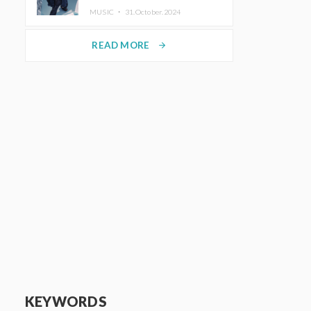
ホットコーヒー」をリリース
MUSIC ・
31.October.2024
READ MORE
arrow_forward
KEYWORDS