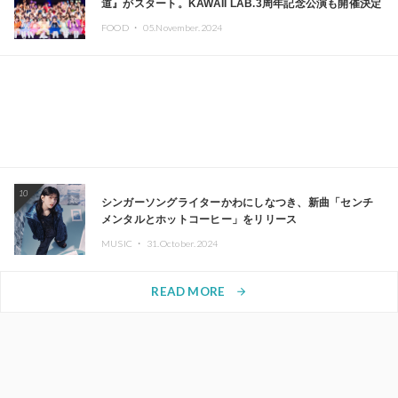
道』がスタート。KAWAII LAB.3周年記念公演も開催決定
FOOD ・
05.November.2024
10
シンガーソングライターかわにしなつき、新曲「センチ
メンタルとホットコーヒー」をリリース
MUSIC ・
31.October.2024
READ MORE
arrow_forward