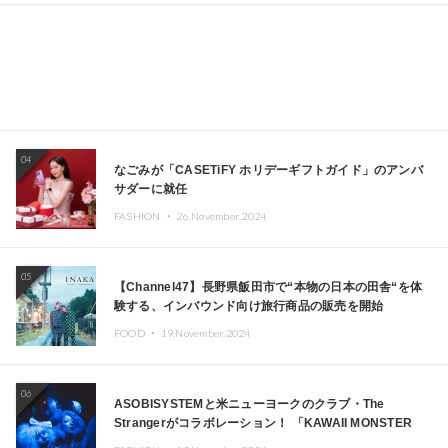
04
なごみが「CASETiFY ホリデーギフトガイド」のアンバ
サダーに就任
FASHION ・
26.November.2024
05
【Channel47】長野県飯田市で“本物の日本の田舎“を体
験する、インバウンド向け旅行商品の販売を開始
FOOD ・
19.November.2024
06
ASOBISYSTEMと米ニューヨークのクラブ・The
Strangerがコラボレーション！ 「KAWAII MONSTER
CAFE」と「SUSHIDELIC」のアイコンガールたちがニュ