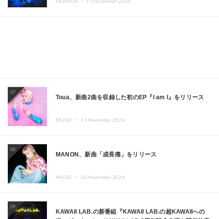
FASHION ・
15.November.2024
ーヨークで夢のステージを披露
07
Toua、新曲2曲を収録した初のEP『I am I』をリリース
MUSIC ・
13.November.2024
08
MANON、新曲「成長痛」をリリース
MUSIC ・
05.November.2024
09
KAWAII LAB.の新番組『KAWAII LAB.の超KAWAIIへの