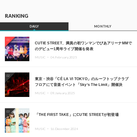
RANKING
DAILY
MONTHLY
01
CUTIE STREET、満員の初ワンマンでぴあアリーナMMで
のデビュー1周年ライブ開催を発表
MUSIC ・
04.February.2025
02
東京・渋谷「CÉ LA VI TOKYO」のルーフトップクラブ
フロアにて音楽イベント「Sky‘s The Limit」開催決
定!! GREEN ASSASSIN DOLLAR、JOMMY、
MUSIC ・
09.January.2025
Kza（FORCE OF NATURE）ら日本を代表するDJ・クリ
エイターが出演
03
「THE FIRST TAKE」にCUTIE STREETが初登場
MUSIC ・
16.December.2024