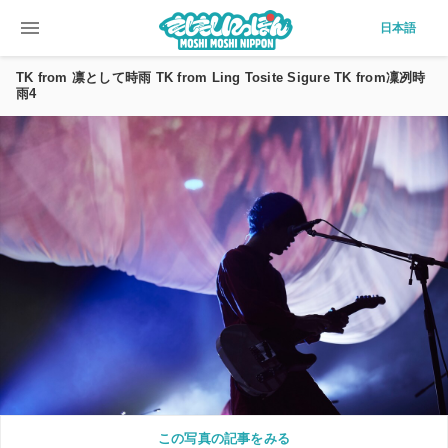
menu
日本語
TK from 凛として時雨 TK from Ling Tosite Sigure TK from凜冽時
雨4
この写真の記事をみる