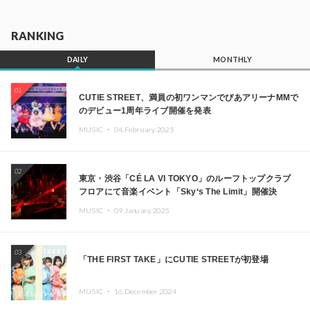
RANKING
DAILY
MONTHLY
01
CUTIE STREET、満員の初ワンマンでぴあアリーナMMで
のデビュー1周年ライブ開催を発表
MUSIC ・
04.February.2025
02
東京・渋谷「CÉ LA VI TOKYO」のルーフトップクラブ
フロアにて音楽イベント「Sky‘s The Limit」開催決
定!! GREEN ASSASSIN DOLLAR、JOMMY、
MUSIC ・
09.January.2025
Kza（FORCE OF NATURE）ら日本を代表するDJ・クリ
エイターが出演
03
「THE FIRST TAKE」にCUTIE STREETが初登場
MUSIC ・
16.December.2024