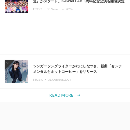
道』がスタート。KAWAII LAB.3周年記念公演も開催決定
FOOD ・
05.November.2024
10
シンガーソングライターかわにしなつき、新曲「センチ
メンタルとホットコーヒー」をリリース
MUSIC ・
31.October.2024
READ MORE
arrow_forward