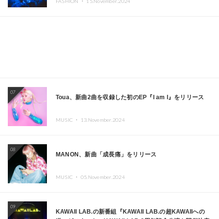
FASHION ・
15.November.2024
ーヨークで夢のステージを披露
07
Toua、新曲2曲を収録した初のEP『I am I』をリリース
MUSIC ・
13.November.2024
08
MANON、新曲「成長痛」をリリース
MUSIC ・
05.November.2024
09
KAWAII LAB.の新番組『KAWAII LAB.の超KAWAIIへの