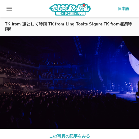
menu
日本語
TK from 凛として時雨 TK from Ling Tosite Sigure TK from凜冽時
雨8
この写真の記事をみる