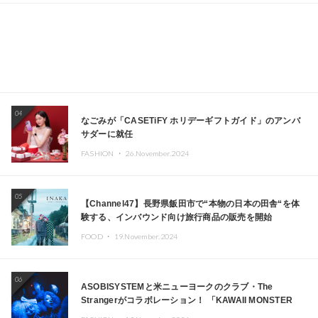
04
なごみが「CASETiFY ホリデーギフトガイド」のアンバ
サダーに就任
FASHION ・
26.November.2024
05
【Channel47】長野県飯田市で“本物の日本の田舎“を体
験する、インバウンド向け旅行商品の販売を開始
FOOD ・
19.November.2024
06
ASOBISYSTEMと米ニューヨークのクラブ・The
Strangerがコラボレーション！ 「KAWAII MONSTER
CAFE」と「SUSHIDELIC」のアイコンガールたちがニュ