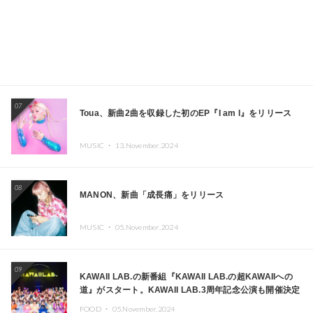
07
Toua、新曲2曲を収録した初のEP『I am I』をリリース
MUSIC ・
13.November.2024
08
MANON、新曲「成長痛」をリリース
MUSIC ・
05.November.2024
09
KAWAII LAB.の新番組『KAWAII LAB.の超KAWAIIへの
道』がスタート。KAWAII LAB.3周年記念公演も開催決定
FOOD ・
05.November.2024