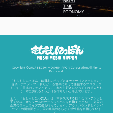
Copyright © 2017 MOSHI MOSHI NIPPON Corporation All Rights
Reserved.
「もしもしにっぽん」は日本のポップカルチャー（ファッション・
音楽・アニメ・フード など）を世界に向けて発信するプロジェク
トです。日本のファンとそしてこれから好きになってくれる人たち
に日本に訪れるきっかけを作りたいと考えています。
また、「もしもしにっぽん」は日本を代表する様々なコンテンツと
手を組み、オリジナルのオールジャパンを目指すとともに、各国内
企業のローカライズ支援も行っています。アウトバウンドとインバ
ウンドの両側面から、国内経済のさらなる活性化を目指していま
す。