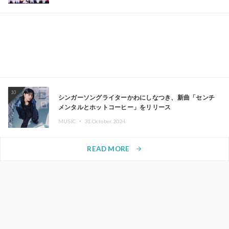
10
シンガーソングライターかわにしなつき、新曲「センチ
メンタルとホットコーヒー」をリリース
MUSIC ・
31.October.2024
READ MORE
arrow_forward