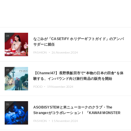
04
なごみが「CASETiFY ホリデーギフトガイド」のアンバ
サダーに就任
FASHION ・
26.November.2024
05
【Channel47】長野県飯田市で“本物の日本の田舎“を体
験する、インバウンド向け旅行商品の販売を開始
FOOD ・
19.November.2024
06
ASOBISYSTEMと米ニューヨークのクラブ・The
Strangerがコラボレーション！ 「KAWAII MONSTER
CAFE」と「SUSHIDELIC」のアイコンガールたちがニュ
FASHION ・
15.November.2024
ーヨークで夢のステージを披露