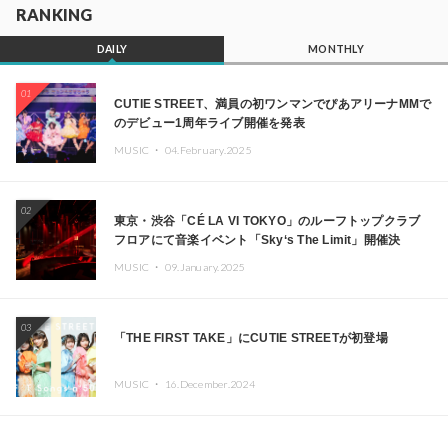
RANKING
DAILY
MONTHLY
01
CUTIE STREET、満員の初ワンマンでぴあアリーナMMで
のデビュー1周年ライブ開催を発表
MUSIC ・
04.February.2025
02
東京・渋谷「CÉ LA VI TOKYO」のルーフトップクラブ
フロアにて音楽イベント「Sky‘s The Limit」開催決
定!! GREEN ASSASSIN DOLLAR、JOMMY、
MUSIC ・
09.January.2025
Kza（FORCE OF NATURE）ら日本を代表するDJ・クリ
エイターが出演
03
「THE FIRST TAKE」にCUTIE STREETが初登場
MUSIC ・
16.December.2024