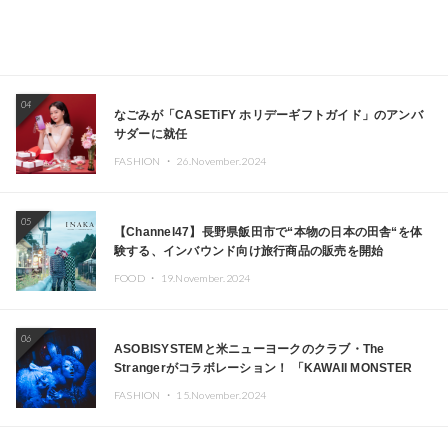
04
なごみが「CASETiFY ホリデーギフトガイド」のアンバ
サダーに就任
FASHION ・
26.November.2024
05
【Channel47】長野県飯田市で“本物の日本の田舎“を体
験する、インバウンド向け旅行商品の販売を開始
FOOD ・
19.November.2024
06
ASOBISYSTEMと米ニューヨークのクラブ・The
Strangerがコラボレーション！ 「KAWAII MONSTER
CAFE」と「SUSHIDELIC」のアイコンガールたちがニュ
FASHION ・
15.November.2024
ーヨークで夢のステージを披露