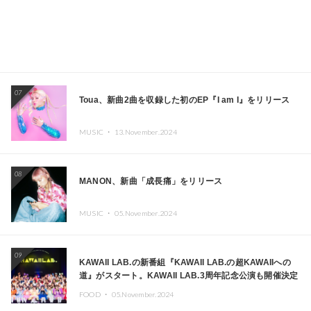
07
Toua、新曲2曲を収録した初のEP『I am I』をリリース
MUSIC ・
13.November.2024
08
MANON、新曲「成長痛」をリリース
MUSIC ・
05.November.2024
09
KAWAII LAB.の新番組『KAWAII LAB.の超KAWAIIへの
道』がスタート。KAWAII LAB.3周年記念公演も開催決定
FOOD ・
05.November.2024