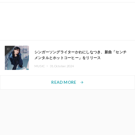
10
シンガーソングライターかわにしなつき、新曲「センチ
メンタルとホットコーヒー」をリリース
MUSIC ・
31.October.2024
READ MORE
arrow_forward