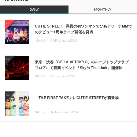
DAILY
MONTHLY
01
CUTIE STREET、満員の初ワンマンでぴあアリーナMMで
のデビュー1周年ライブ開催を発表
MUSIC ・
04.February.2025
02
東京・渋谷「CÉ LA VI TOKYO」のルーフトップクラブ
フロアにて音楽イベント「Sky‘s The Limit」開催決
定!! GREEN ASSASSIN DOLLAR、JOMMY、
MUSIC ・
09.January.2025
Kza（FORCE OF NATURE）ら日本を代表するDJ・クリ
エイターが出演
03
「THE FIRST TAKE」にCUTIE STREETが初登場
MUSIC ・
16.December.2024