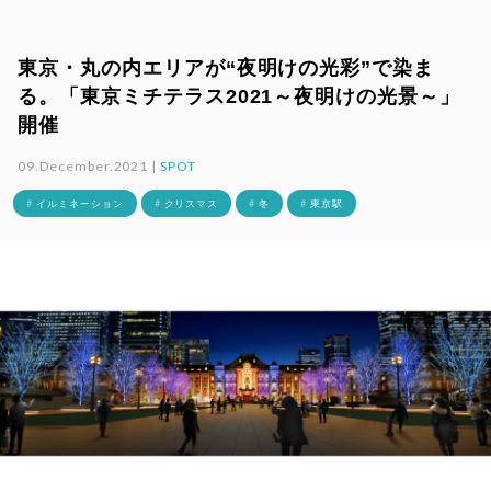
東京・丸の内エリアが“夜明けの光彩”で染ま
る。「東京ミチテラス2021～夜明けの光景～」
開催
09.December.2021 |
SPOT
# イルミネーション
# クリスマス
# 冬
# 東京駅