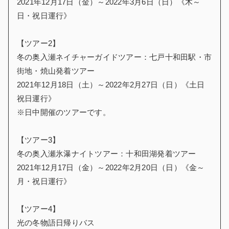
2021
年
12
月
17
日（金）～
2022
年
3
月
6
日（日）《木～
日・祝日運行》
【ツアー
2
】
冬の奥入瀬ネイチャーガイドツアー：七戸十和田駅・市
街地・焼山発着ツアー
2021
年
12
月
18
日（土）～
2022
年
2
月
27
日（日）《土日
祝日運行》
※
日中開催のツアーです。
【ツアー
3
】
冬の奥入瀬氷瀑ナイトツアー：十和田湖発着ツアー
2021
年
12
月
17
日（金）～
2022
年
2
月
20
日（日）《金～
月・祝日運行》
【ツアー
4
】
光の冬物語日帰りバス