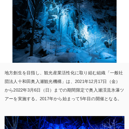
地方創生を目指し、観光産業活性化に取り組む組織「一般社
団法人十和田奥入瀬観光機構」は、
2021
年
12
月
17
日（金）
から
2022
年
3
月
6
日（日）までの期間限定で奥入瀬渓流氷瀑ツ
アーを実施する。
2017
年から始まって
5
年目の開催となる。