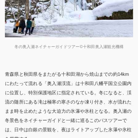
冬の奥入瀬ネイチャーガイドツアー
©
十和田奥入瀬観光機構
青森県と秋田県をまたがる十和田湖から焼山までの約
14km
にわたって流れる「奥入瀬渓流」は十和田八幡平国立公園内
に位置し、特別保護地区に指定されている。冬になると、渓
流の随所にある滝は極寒の寒さのなか凍り付き、水が流れた
まま時を止めたような大迫力の氷瀑や氷柱となる。奥入瀬の
冬景色をネイチャーガイドと一緒に巡るこのバスツアーで
は、日中は白銀の景観を、夜はライトアップした氷瀑や氷柱