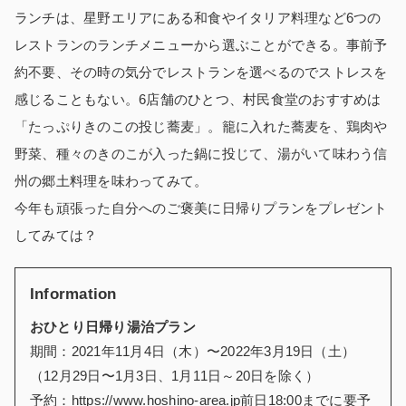
ラ
ンチは、星野エリアにある和食やイタリア料理など6つの
レストランのランチメニューから選ぶことができる。事前予
約不要、その時の気分でレストランを選べるのでストレスを
感じることもない。6店舗のひとつ、村民食堂のおすすめは
「たっぷりきのこの投じ蕎麦」。籠に入れた蕎麦を、鶏肉や
野菜、種々のきのこが入った鍋に投じて、湯がいて味わう信
州の郷土料理を味わってみて。
今年も頑張った自分へのご褒美に日帰りプランをプレゼント
してみては？
Information
おひとり日帰り湯治プラン
期間：2021年11月4日（木）〜2022年3月19日（土）
（12月29日〜1月3日、1月11日～20日を除く）
予約：
https://www.hoshino-area.jp
前日18:00までに要予