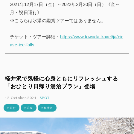
2021
年
12
月
17
日（金）～
2022
年
2
月
20
日（日）《金～
月・祝日運行》
※
こちらは氷瀑の鑑賞ツアーではありません。
チケット・ツアー詳細：
https://www.towada.travel/ja/oir
ase-ice-falls
軽井沢で気軽に心身ともにリフレッシュする
「おひとり日帰り湯治プラン」登場
12.October.2021 |
SPOT
# 旅行
# 温泉
# 軽井沢