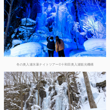
冬の奥入瀬氷瀑ナイトツアー
©
十和田奥入瀬観光機構