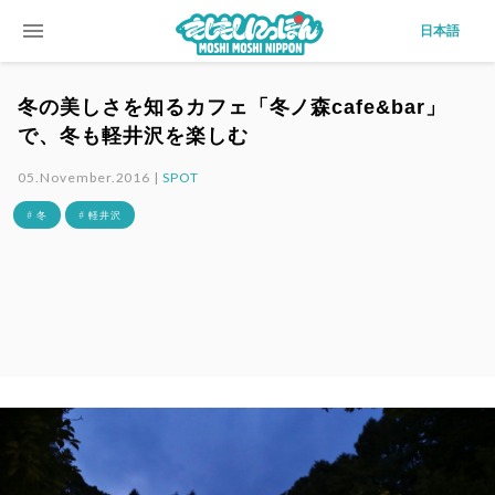
menu
日本語
冬の美しさを知るカフェ「冬ノ森cafe&bar」
で、冬も軽井沢を楽しむ
05.November.2016 |
SPOT
# 冬
# 軽井沢