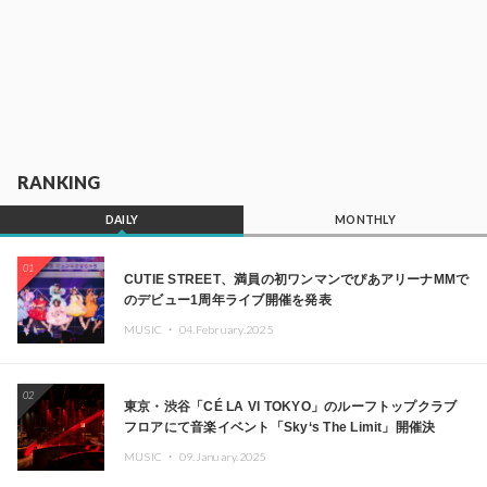
RANKING
DAILY
MONTHLY
01
CUTIE STREET、満員の初ワンマンでぴあアリーナMMで
のデビュー1周年ライブ開催を発表
MUSIC ・
04.February.2025
02
東京・渋谷「CÉ LA VI TOKYO」のルーフトップクラブ
フロアにて音楽イベント「Sky‘s The Limit」開催決
定!! GREEN ASSASSIN DOLLAR、JOMMY、
MUSIC ・
09.January.2025
Kza（FORCE OF NATURE）ら日本を代表するDJ・クリ