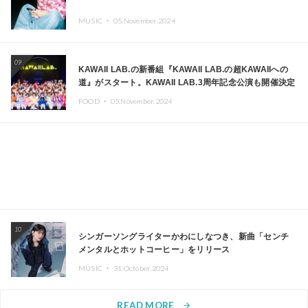
MUSIC ・
05.November.2024
09
KAWAII LAB.の新番組『KAWAII LAB.の超KAWAIIへの
道』がスタート。KAWAII LAB.3周年記念公演も開催決定
FOOD ・
05.November.2024
10
シンガーソングライターかわにしなつき、新曲「センチ
メンタルとホットコーヒー」をリリース
MUSIC ・
31.October.2024
READ MORE
arrow_forward