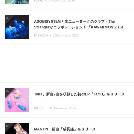
FOOD ・
19.November.2024
06
ASOBISYSTEMと米ニューヨークのクラブ・The
Strangerがコラボレーション！ 「KAWAII MONSTER
CAFE」と「SUSHIDELIC」のアイコンガールたちがニュ
FASHION ・
15.November.2024
ーヨークで夢のステージを披露
07
Toua、新曲2曲を収録した初のEP『I am I』をリリース
MUSIC ・
13.November.2024
08
MANON、新曲「成長痛」をリリース