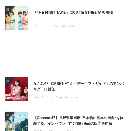
エイターが出演
03
「THE FIRST TAKE」にCUTIE STREETが初登場
MUSIC ・
16.December.2024
04
なごみが「CASETiFY ホリデーギフトガイド」のアンバ
サダーに就任
FASHION ・
26.November.2024
05
【Channel47】長野県飯田市で“本物の日本の田舎“を体
験する、インバウンド向け旅行商品の販売を開始