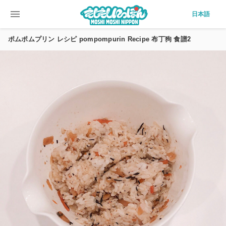
menu
日本語
ポムポムプリン レシピ pompompurin Recipe 布丁狗 食譜2