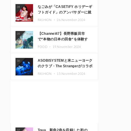
なごみが「CASETiFY ホリデーギ
04
フトガイド」のアンバサダーに就
任
FASHION ・
26.November.2024
【Channel47】長野県飯田市
05
で“本物の日本の田舎“を体験す
る、インバウンド向け旅行商品の
FOOD ・
19.November.2024
販売を開始
ASOBISYSTEMと米ニューヨーク
06
のクラブ・The Strangerがコラボ
レーション！ 「KAWAII
FASHION ・
15.November.2024
MONSTER CAFE」と
「SUSHIDELIC」のアイコンガー
ルたちがニューヨークで夢のステ
ージを披露
Toua、新曲2曲を収録した初の
07