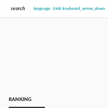
search
language
keyboard_arrow_down
日本語
RANKING