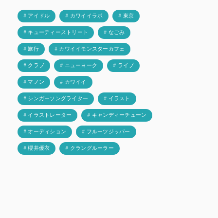
# アイドル
# カワイイラボ
# 東京
# キューティーストリート
# なごみ
# 旅行
# カワイイモンスターカフェ
# クラブ
# ニューヨーク
# ライブ
# マノン
# カワイイ
# シンガーソングライター
# イラスト
# イラストレーター
# キャンディーチューン
# オーディション
# フルーツジッパー
# 櫻井優衣
# クラングルーラー