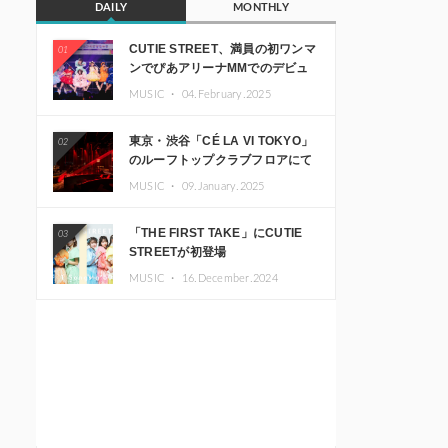
DAILY
MONTHLY
CUTIE STREET、満員の初ワンマ
01
ンでぴあアリーナMMでのデビュ
ー1周年ライブ開催を発表
MUSIC ・
04.February.2025
東京・渋谷「CÉ LA VI TOKYO」
02
のルーフトップクラブフロアにて
音楽イベント「Sky‘s The Limit」
MUSIC ・
09.January.2025
開催決定!! GREEN ASSASSIN
DOLLAR、JOMMY、
「THE FIRST TAKE」にCUTIE
Kza（FORCE OF NATURE）ら日
03
STREETが初登場
本を代表するDJ・クリエイターが
出演
MUSIC ・
16.December.2024