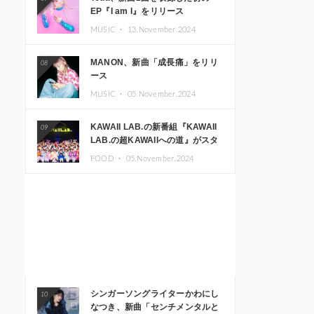
EP『I am I』をリリース
MUSIC ・
13.November.2024
MANON、新曲「成長痛」をリリ
08
ース
MUSIC ・
05.November.2024
KAWAII LAB.の新番組『KAWAII
09
LAB.の超KAWAIIへの道』がスタ
ート。KAWAII LAB.3周年記念公
FOOD ・
05.November.2024
演も開催決定
シンガーソングライターかわにし
10
なつき、新曲「センチメンタルと