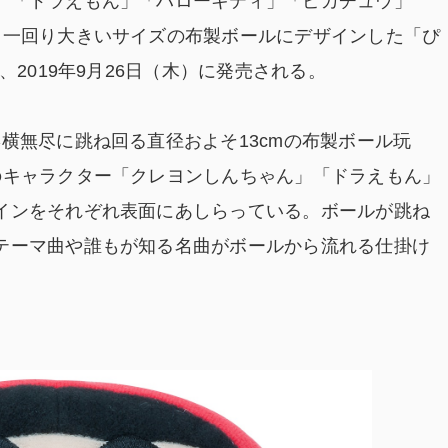
」「ドラえもん」「ハローキティ」「ピカチュウ」
も一回り大きいサイズの布製ボールにデザインした「ぴ
、2019年9月26日（木）に発売される。
横無尽に跳ね回る直径およそ13cmの布製ボール玩
のキャラクター「クレヨンしんちゃん」「ドラえもん」
インをそれぞれ表面にあしらっている。ボールが跳ね
テーマ曲や誰もが知る名曲がボールから流れる仕掛け