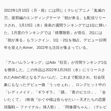
2022年1月10日（月・祝）には同じくテレビアニメ「鬼滅の
刃」遊郭編のエンディングテーマ
「朝が来る」
も配信リリー
スされ、1月19日（水）発表の週間ランキングでは1位に輝い
た。1月度のランキングでは「残響散歌」が首位、2位には
「朝が来る」もランクイン、1位・2位を独占。デビュー10周
年を迎えたAimer、2022年も注目が集まっている。
「アルバムランキング」はAdo『狂言』が月間ランキング1位
を獲得
した。この作品は2022年1月26日（水）にリリースさ
れたAdoの初となるアルバムだ。これまで配信され、社会現
象にもなったデビュー曲
「うっせぇわ」
、ロングヒット中の
「レディメイド」「ギラギラ」「踊」「夜のピエロ」、「会
いたくて」
（映画『かぐや様は告らせたい～天才たちの恋愛
頭脳戦～ ファイナル』挿入歌）、
「阿修羅ちゃん」
（テレビ