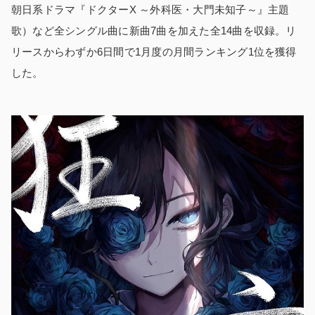
朝日系ドラマ『ドクターX ～外科医・大門未知子～』主題
歌）など全シングル曲に新曲7曲を加えた全14曲を収録。リ
リースからわずか6日間で1月度の月間ランキング1位を獲得
した。