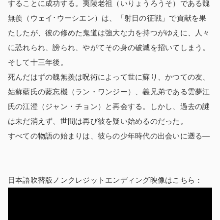
することに成功する。夷陵老祖（いりょうろうそ）である魏
無羨（ウェイ･ウーシエン）は、「射日の征戦」で貢献を果
たしたが、彼の修めた鬼道は強大な力を持つがゆえに、人々
に恐れられ、謗られ、やがてその身の破滅を招いてしまう。
そして十三年後。
死んだはずの魏無羨は呪術によって世に蘇り、かつての友、
姑蘇藍氏の藍忘機（ラン・ワンジー）、義兄弟である雲夢江
氏の江澄（ジャン・チョン）と再会する。しかし、過去の謎
は未だ消えず、世間は再び彼を疑い始めるのだった。
すべての物語の始まりは、彼らの少年時代の出会いに遡る―
―
日本語吹替版ノンクレジットエンディング映像はこちら：