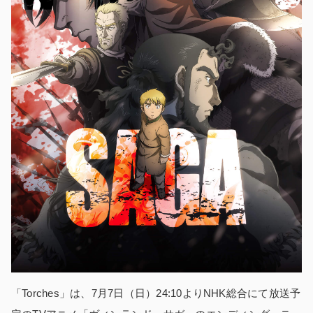
「Torches」は、7月7日（日）24:10よりNHK総合にて放送予