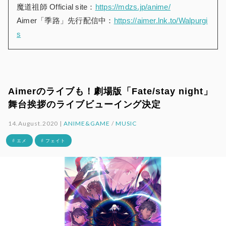
魔道祖師 Official site：
https://mdzs.jp/anime/
Aimer「季路」先行配信中：
https://aimer.lnk.to/Walpurgi
s
Aimerのライブも！劇場版「Fate/stay night」
舞台挨拶のライブビューイング決定
14.August.2020 |
ANIME&GAME
/
MUSIC
# エメ
# フェイト