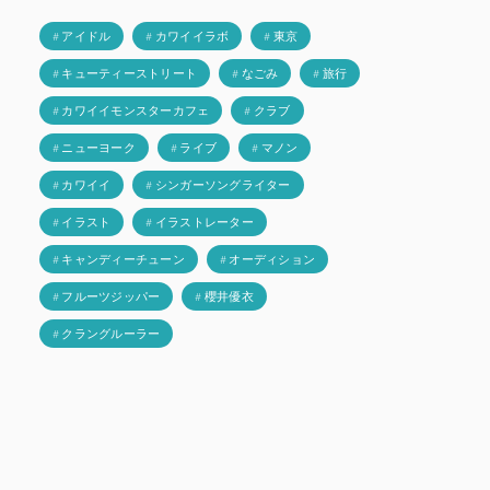
# アイドル
# カワイイラボ
# 東京
# キューティーストリート
# なごみ
# 旅行
# カワイイモンスターカフェ
# クラブ
# ニューヨーク
# ライブ
# マノン
# カワイイ
# シンガーソングライター
# イラスト
# イラストレーター
# キャンディーチューン
# オーディション
# フルーツジッパー
# 櫻井優衣
# クラングルーラー