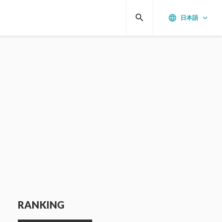
search
language
keyboard_arrow_down
日本語
RANKING