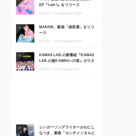
EP『I am I』をリリース
MUSIC ・
13.November.2024
MANON、新曲「成長痛」をリリ
08
ース
MUSIC ・
05.November.2024
KAWAII LAB.の新番組『KAWAII
09
LAB.の超KAWAIIへの道』がスタ
ート。KAWAII LAB.3周年記念公
FOOD ・
05.November.2024
演も開催決定
シンガーソングライターかわにし
10
なつき、新曲「センチメンタルと