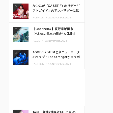
なごみが「CASETiFY ホリデーギ
04
フトガイド」のアンバサダーに就
任
FASHION ・
26.November.2024
【Channel47】長野県飯田市
05
で“本物の日本の田舎“を体験す
る、インバウンド向け旅行商品の
FOOD ・
19.November.2024
販売を開始
ASOBISYSTEMと米ニューヨーク
06
のクラブ・The Strangerがコラボ
レーション！ 「KAWAII
FASHION ・
15.November.2024
MONSTER CAFE」と
「SUSHIDELIC」のアイコンガー
ルたちがニューヨークで夢のステ
ージを披露
Toua、新曲2曲を収録した初の
07