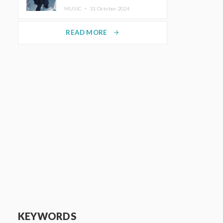
ホットコーヒー」をリリース
MUSIC ・
31.October.2024
READ MORE
arrow_forward
KEYWORDS