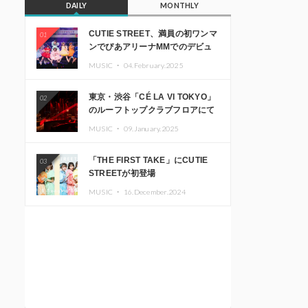
DAILY
MONTHLY
CUTIE STREET、満員の初ワンマ
01
ンでぴあアリーナMMでのデビュ
ー1周年ライブ開催を発表
MUSIC ・
04.February.2025
東京・渋谷「CÉ LA VI TOKYO」
02
のルーフトップクラブフロアにて
音楽イベント「Sky‘s The Limit」
MUSIC ・
09.January.2025
開催決定!! GREEN ASSASSIN
DOLLAR、JOMMY、
「THE FIRST TAKE」にCUTIE
03
Kza（FORCE OF NATURE）ら日
STREETが初登場
本を代表するDJ・クリエイターが
出演
MUSIC ・
16.December.2024