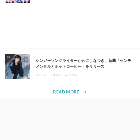
10
シンガーソングライターかわにしなつき、新曲「センチ
メンタルとホットコーヒー」をリリース
MUSIC ・
31.October.2024
READ MORE
arrow_forward