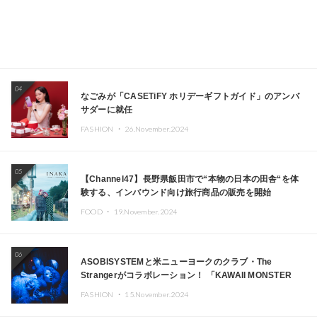
04
なごみが「CASETiFY ホリデーギフトガイド」のアンバ
サダーに就任
FASHION ・
26.November.2024
05
【Channel47】長野県飯田市で“本物の日本の田舎“を体
験する、インバウンド向け旅行商品の販売を開始
FOOD ・
19.November.2024
06
ASOBISYSTEMと米ニューヨークのクラブ・The
Strangerがコラボレーション！ 「KAWAII MONSTER
CAFE」と「SUSHIDELIC」のアイコンガールたちがニュ
FASHION ・
15.November.2024
ーヨークで夢のステージを披露