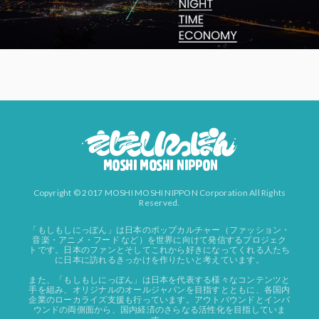
Copyright © 2017 MOSHI MOSHI NIPPON Corporation All Rights
Reserved.
「もしもしにっぽん」は日本のポップカルチャー（ファッション・
音楽・アニメ・フード など）を世界に向けて発信するプロジェク
トです。日本のファンとそしてこれから好きになってくれる人たち
に日本に訪れるきっかけを作りたいと考えています。
また、「もしもしにっぽん」は日本を代表する様々なコンテンツと
手を組み、オリジナルのオールジャパンを目指すとともに、各国内
企業のローカライズ支援も行っています。アウトバウンドとインバ
ウンドの両側面から、国内経済のさらなる活性化を目指していま