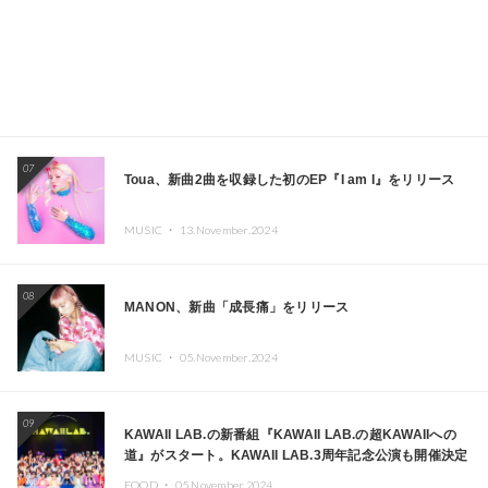
07
Toua、新曲2曲を収録した初のEP『I am I』をリリース
MUSIC ・
13.November.2024
08
MANON、新曲「成長痛」をリリース
MUSIC ・
05.November.2024
09
KAWAII LAB.の新番組『KAWAII LAB.の超KAWAIIへの
道』がスタート。KAWAII LAB.3周年記念公演も開催決定
FOOD ・
05.November.2024