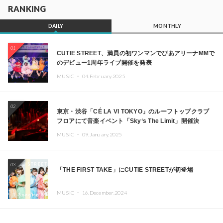
RANKING
DAILY
MONTHLY
01
CUTIE STREET、満員の初ワンマンでぴあアリーナMMで
のデビュー1周年ライブ開催を発表
MUSIC ・
04.February.2025
02
東京・渋谷「CÉ LA VI TOKYO」のルーフトップクラブ
フロアにて音楽イベント「Sky‘s The Limit」開催決
定!! GREEN ASSASSIN DOLLAR、JOMMY、
MUSIC ・
09.January.2025
Kza（FORCE OF NATURE）ら日本を代表するDJ・クリ
エイターが出演
03
「THE FIRST TAKE」にCUTIE STREETが初登場
MUSIC ・
16.December.2024