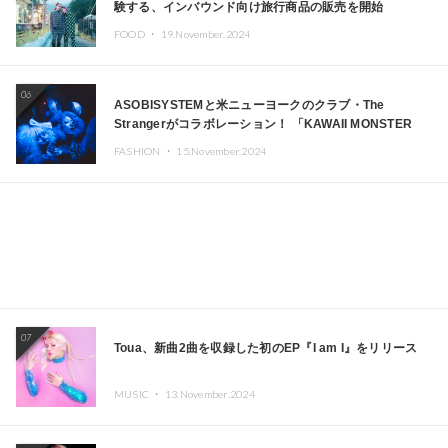
験する、インバウンド向け旅行商品の販売を開始
FOOD ・
19.November.2024
06
ASOBISYSTEMと米ニューヨークのクラブ・The
Strangerがコラボレーション！ 「KAWAII MONSTER
CAFE」と「SUSHIDELIC」のアイコンガールたちがニュ
FASHION ・
15.November.2024
ーヨークで夢のステージを披露
07
Toua、新曲2曲を収録した初のEP『I am I』をリリース
MUSIC ・
13.November.2024