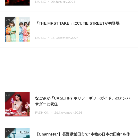
MUSIC ・
09.January.2025
Kza（FORCE OF NATURE）ら日本を代表するDJ・クリ
エイターが出演
03
「THE FIRST TAKE」にCUTIE STREETが初登場
MUSIC ・
16.December.2024
04
なごみが「CASETiFY ホリデーギフトガイド」のアンバ
サダーに就任
FASHION ・
26.November.2024
05
【Channel47】長野県飯田市で“本物の日本の田舎“を体