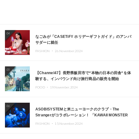
04
なごみが「CASETiFY ホリデーギフトガイド」のアンバ
サダーに就任
FASHION ・
26.November.2024
05
【Channel47】長野県飯田市で“本物の日本の田舎“を体
験する、インバウンド向け旅行商品の販売を開始
FOOD ・
19.November.2024
06
ASOBISYSTEMと米ニューヨークのクラブ・The
Strangerがコラボレーション！ 「KAWAII MONSTER
CAFE」と「SUSHIDELIC」のアイコンガールたちがニュ
FASHION ・
15.November.2024
ーヨークで夢のステージを披露