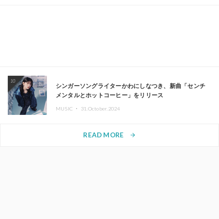
10
シンガーソングライターかわにしなつき、新曲「センチ
メンタルとホットコーヒー」をリリース
MUSIC ・
31.October.2024
READ MORE
arrow_forward