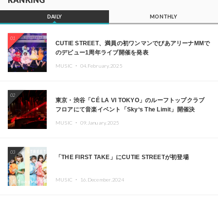
DAILY
MONTHLY
01
CUTIE STREET、満員の初ワンマンでぴあアリーナMMで
のデビュー1周年ライブ開催を発表
MUSIC ・
04.February.2025
02
東京・渋谷「CÉ LA VI TOKYO」のルーフトップクラブ
フロアにて音楽イベント「Sky‘s The Limit」開催決
定!! GREEN ASSASSIN DOLLAR、JOMMY、
MUSIC ・
09.January.2025
Kza（FORCE OF NATURE）ら日本を代表するDJ・クリ
エイターが出演
03
「THE FIRST TAKE」にCUTIE STREETが初登場
MUSIC ・
16.December.2024