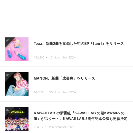
07
Toua、新曲2曲を収録した初のEP『I am I』をリリース
MUSIC ・
13.November.2024
08
MANON、新曲「成長痛」をリリース
MUSIC ・
05.November.2024
09
KAWAII LAB.の新番組『KAWAII LAB.の超KAWAIIへの
道』がスタート。KAWAII LAB.3周年記念公演も開催決定
FOOD ・
05.November.2024