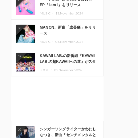
EP『I am I』をリリース
MUSIC ・
13.November.2024
MANON、新曲「成長痛」をリリ
08
ース
MUSIC ・
05.November.2024
KAWAII LAB.の新番組『KAWAII
09
LAB.の超KAWAIIへの道』がスタ
ート。KAWAII LAB.3周年記念公
FOOD ・
05.November.2024
演も開催決定
シンガーソングライターかわにし
10
なつき、新曲「センチメンタルと