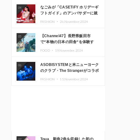
なごみが「CASETiFY ホリデーギ
04
フトガイド」のアンバサダーに就
任
FASHION ・
26.November.2024
【Channel47】長野県飯田市
05
で“本物の日本の田舎“を体験す
る、インバウンド向け旅行商品の
FOOD ・
19.November.2024
販売を開始
ASOBISYSTEMと米ニューヨーク
06
のクラブ・The Strangerがコラボ
レーション！ 「KAWAII
FASHION ・
15.November.2024
MONSTER CAFE」と
「SUSHIDELIC」のアイコンガー
ルたちがニューヨークで夢のステ
ージを披露
Toua、新曲2曲を収録した初の
07