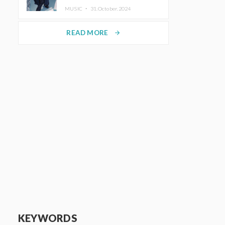
ホットコーヒー」をリリース
MUSIC ・
31.October.2024
READ MORE
arrow_forward
KEYWORDS