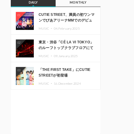
DAILY
MONTHLY
CUTIE STREET、満員の初ワンマ
01
ンでぴあアリーナMMでのデビュ
ー1周年ライブ開催を発表
MUSIC ・
04.February.2025
東京・渋谷「CÉ LA VI TOKYO」
02
のルーフトップクラブフロアにて
音楽イベント「Sky‘s The Limit」
MUSIC ・
09.January.2025
開催決定!! GREEN ASSASSIN
DOLLAR、JOMMY、
「THE FIRST TAKE」にCUTIE
03
Kza（FORCE OF NATURE）ら日
STREETが初登場
本を代表するDJ・クリエイターが
出演
MUSIC ・
16.December.2024