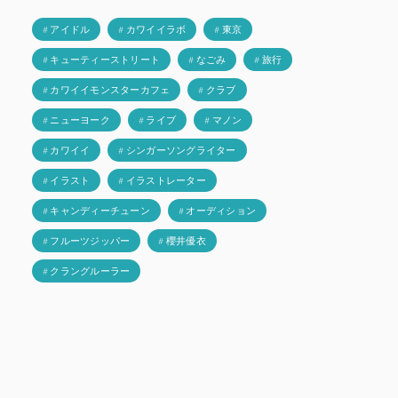
# アイドル
# カワイイラボ
# 東京
# キューティーストリート
# なごみ
# 旅行
# カワイイモンスターカフェ
# クラブ
# ニューヨーク
# ライブ
# マノン
# カワイイ
# シンガーソングライター
# イラスト
# イラストレーター
# キャンディーチューン
# オーディション
# フルーツジッパー
# 櫻井優衣
# クラングルーラー