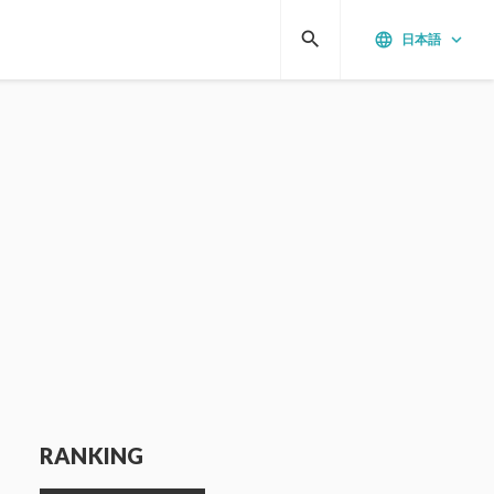
search
language
keyboard_arrow_down
日本語
RANKING