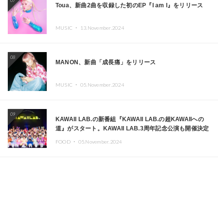
07
Toua、新曲2曲を収録した初のEP『I am I』をリリース
MUSIC ・
13.November.2024
08
MANON、新曲「成長痛」をリリース
MUSIC ・
05.November.2024
09
KAWAII LAB.の新番組『KAWAII LAB.の超KAWAIIへの
道』がスタート。KAWAII LAB.3周年記念公演も開催決定
FOOD ・
05.November.2024