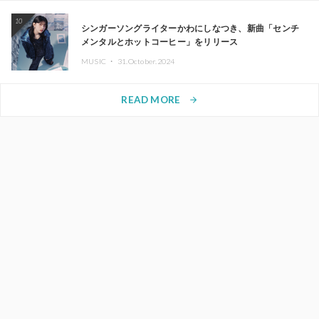
10
シンガーソングライターかわにしなつき、新曲「センチ
メンタルとホットコーヒー」をリリース
MUSIC ・
31.October.2024
READ MORE
arrow_forward