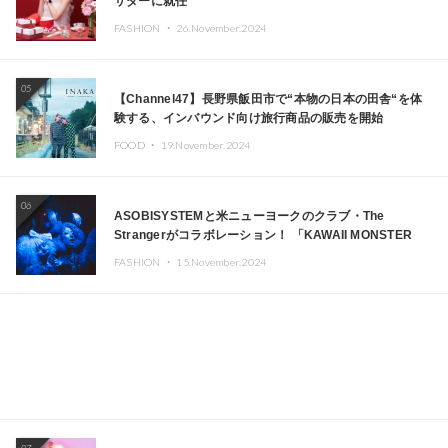
サダーに就任
FASHION ・
26.November.2024
05
【Channel47】長野県飯田市で“本物の日本の田舎“を体
験する、インバウンド向け旅行商品の販売を開始
FOOD ・
19.November.2024
06
ASOBISYSTEMと米ニューヨークのクラブ・The
Strangerがコラボレーション！ 「KAWAII MONSTER
CAFE」と「SUSHIDELIC」のアイコンガールたちがニュ
FASHION ・
15.November.2024
ーヨークで夢のステージを披露