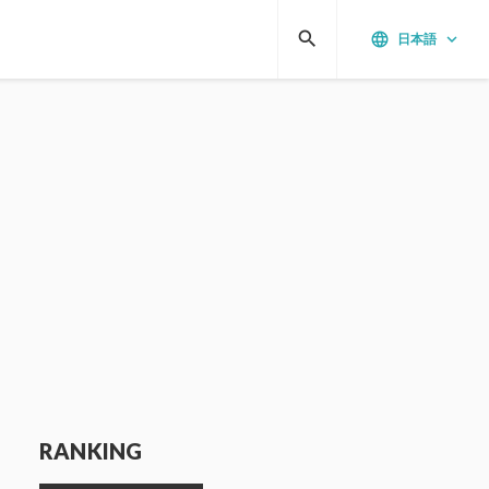
search
language
keyboard_arrow_down
日本語
RANKING