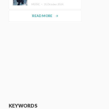
ホットコーヒー」をリリース
MUSIC ・
31.October.2024
READ MORE
arrow_forward
KEYWORDS