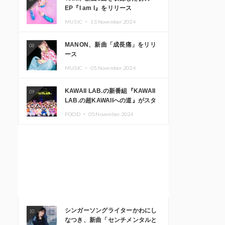
EP『I am I』をリリース
MUSIC ・
13.November.2024
MANON、新曲「成長痛」をリリ
08
ース
MUSIC ・
05.November.2024
KAWAII LAB.の新番組『KAWAII
09
LAB.の超KAWAIIへの道』がスタ
ート。KAWAII LAB.3周年記念公
FOOD ・
05.November.2024
演も開催決定
シンガーソングライターかわにし
10
なつき、新曲「センチメンタルと