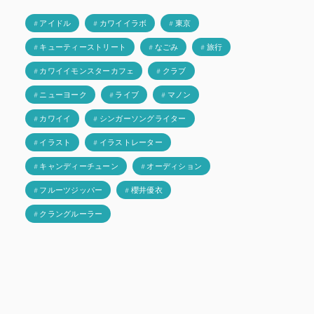
# アイドル
# カワイイラボ
# 東京
# キューティーストリート
# なごみ
# 旅行
# カワイイモンスターカフェ
# クラブ
# ニューヨーク
# ライブ
# マノン
# カワイイ
# シンガーソングライター
# イラスト
# イラストレーター
# キャンディーチューン
# オーディション
# フルーツジッパー
# 櫻井優衣
# クラングルーラー