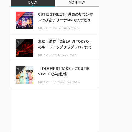
DAILY
MONTHLY
CUTIE STREET、満員の初ワンマ
01
ンでぴあアリーナMMでのデビュ
ー1周年ライブ開催を発表
MUSIC ・
04.February.2025
東京・渋谷「CÉ LA VI TOKYO」
02
のルーフトップクラブフロアにて
音楽イベント「Sky‘s The Limit」
MUSIC ・
09.January.2025
開催決定!! GREEN ASSASSIN
DOLLAR、JOMMY、
「THE FIRST TAKE」にCUTIE
03
Kza（FORCE OF NATURE）ら日
STREETが初登場
本を代表するDJ・クリエイターが
出演
MUSIC ・
16.December.2024