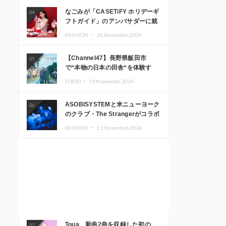
なごみが「CASETiFY ホリデーギ
04
フトガイド」のアンバサダーに就
任
FASHION ・
26.November.2024
【Channel47】長野県飯田市
05
で“本物の日本の田舎“を体験す
る、インバウンド向け旅行商品の
FOOD ・
19.November.2024
販売を開始
ASOBISYSTEMと米ニューヨーク
06
のクラブ・The Strangerがコラボ
レーション！ 「KAWAII
FASHION ・
15.November.2024
MONSTER CAFE」と
「SUSHIDELIC」のアイコンガー
ルたちがニューヨークで夢のステ
ージを披露
Toua、新曲2曲を収録した初の
07