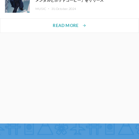
メンタルとホットコーヒー」をリリース
MUSIC ・
31.October.2024
READ MORE
arrow_forward