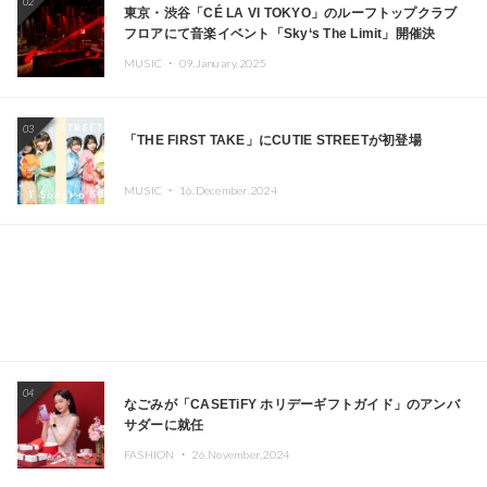
02
東京・渋谷「CÉ LA VI TOKYO」のルーフトップクラブ
フロアにて音楽イベント「Sky‘s The Limit」開催決
定!! GREEN ASSASSIN DOLLAR、JOMMY、
MUSIC ・
09.January.2025
Kza（FORCE OF NATURE）ら日本を代表するDJ・クリ
エイターが出演
03
「THE FIRST TAKE」にCUTIE STREETが初登場
MUSIC ・
16.December.2024
04
なごみが「CASETiFY ホリデーギフトガイド」のアンバ
サダーに就任
FASHION ・
26.November.2024