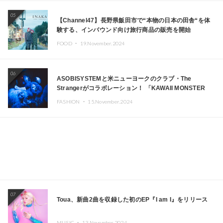
05
【Channel47】長野県飯田市で“本物の日本の田舎“を体
験する、インバウンド向け旅行商品の販売を開始
FOOD ・
19.November.2024
06
ASOBISYSTEMと米ニューヨークのクラブ・The
Strangerがコラボレーション！ 「KAWAII MONSTER
CAFE」と「SUSHIDELIC」のアイコンガールたちがニュ
FASHION ・
15.November.2024
ーヨークで夢のステージを披露
07
Toua、新曲2曲を収録した初のEP『I am I』をリリース
MUSIC ・
13.November.2024