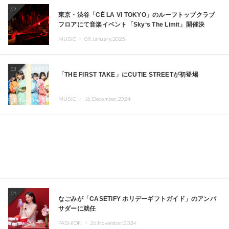
02
東京・渋谷「CÉ LA VI TOKYO」のルーフトップクラブ
フロアにて音楽イベント「Sky‘s The Limit」開催決
定!! GREEN ASSASSIN DOLLAR、JOMMY、
MUSIC ・
09.January.2025
Kza（FORCE OF NATURE）ら日本を代表するDJ・クリ
エイターが出演
03
「THE FIRST TAKE」にCUTIE STREETが初登場
MUSIC ・
16.December.2024
04
なごみが「CASETiFY ホリデーギフトガイド」のアンバ
サダーに就任
FASHION ・
26.November.2024