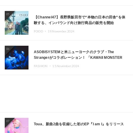
05
【Channel47】長野県飯田市で“本物の日本の田舎“を体
験する、インバウンド向け旅行商品の販売を開始
FOOD ・
19.November.2024
06
ASOBISYSTEMと米ニューヨークのクラブ・The
Strangerがコラボレーション！ 「KAWAII MONSTER
CAFE」と「SUSHIDELIC」のアイコンガールたちがニュ
FASHION ・
15.November.2024
ーヨークで夢のステージを披露
07
Toua、新曲2曲を収録した初のEP『I am I』をリリース