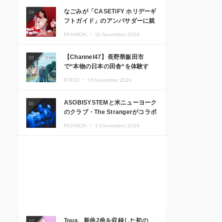
なごみが「CASETiFY ホリデーギ
04
フトガイド」のアンバサダーに就
任
FASHION ・
26.November.2024
【Channel47】長野県飯田市
05
で“本物の日本の田舎“を体験す
る、インバウンド向け旅行商品の
FOOD ・
19.November.2024
販売を開始
ASOBISYSTEMと米ニューヨーク
06
のクラブ・The Strangerがコラボ
レーション！ 「KAWAII
FASHION ・
15.November.2024
MONSTER CAFE」と
「SUSHIDELIC」のアイコンガー
ルたちがニューヨークで夢のステ
ージを披露
Toua、新曲2曲を収録した初の
07