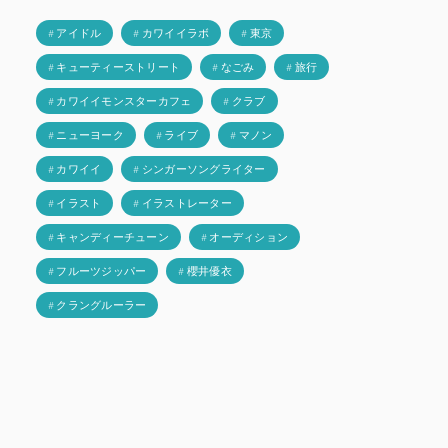
# アイドル
# カワイイラボ
# 東京
# キューティーストリート
# なごみ
# 旅行
# カワイイモンスターカフェ
# クラブ
# ニューヨーク
# ライブ
# マノン
# カワイイ
# シンガーソングライター
# イラスト
# イラストレーター
# キャンディーチューン
# オーディション
# フルーツジッパー
# 櫻井優衣
# クラングルーラー