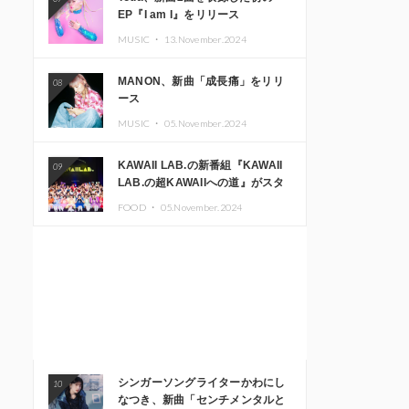
EP『I am I』をリリース
MUSIC ・
13.November.2024
MANON、新曲「成長痛」をリリ
08
ース
MUSIC ・
05.November.2024
KAWAII LAB.の新番組『KAWAII
09
LAB.の超KAWAIIへの道』がスタ
ート。KAWAII LAB.3周年記念公
FOOD ・
05.November.2024
演も開催決定
シンガーソングライターかわにし
10
なつき、新曲「センチメンタルと