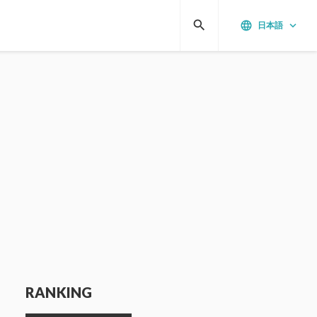
search
language
keyboard_arrow_down
日本語
RANKING