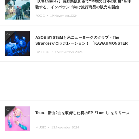
【Channel47】長野県飯田市で“本物の日本の田舎“を体
験する、インバウンド向け旅行商品の販売を開始
FOOD ・
19.November.2024
06
ASOBISYSTEMと米ニューヨークのクラブ・The
Strangerがコラボレーション！ 「KAWAII MONSTER
CAFE」と「SUSHIDELIC」のアイコンガールたちがニュ
FASHION ・
15.November.2024
ーヨークで夢のステージを披露
07
Toua、新曲2曲を収録した初のEP『I am I』をリリース
MUSIC ・
13.November.2024