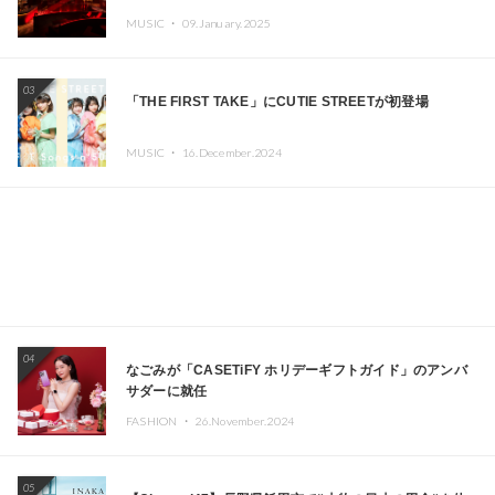
定!! GREEN ASSASSIN DOLLAR、JOMMY、
MUSIC ・
09.January.2025
Kza（FORCE OF NATURE）ら日本を代表するDJ・クリ
エイターが出演
03
「THE FIRST TAKE」にCUTIE STREETが初登場
MUSIC ・
16.December.2024
04
なごみが「CASETiFY ホリデーギフトガイド」のアンバ
サダーに就任
FASHION ・
26.November.2024
05