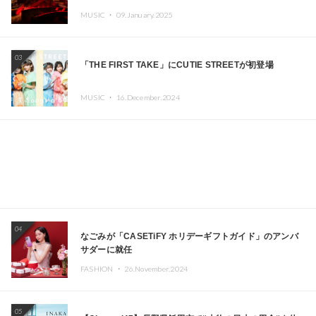
定!! GREEN ASSASSIN DOLLAR、JOMMY、
MUSIC ・
09.January.2025
Kza（FORCE OF NATURE）ら日本を代表するDJ・クリ
エイターが出演
03
「THE FIRST TAKE」にCUTIE STREETが初登場
MUSIC ・
16.December.2024
04
なごみが「CASETiFY ホリデーギフトガイド」のアンバ
サダーに就任
FASHION ・
26.November.2024
05