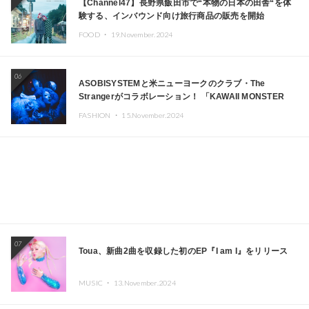
【Channel47】長野県飯田市で“本物の日本の田舎“を体
験する、インバウンド向け旅行商品の販売を開始
FOOD ・
19.November.2024
06
ASOBISYSTEMと米ニューヨークのクラブ・The
Strangerがコラボレーション！ 「KAWAII MONSTER
CAFE」と「SUSHIDELIC」のアイコンガールたちがニュ
FASHION ・
15.November.2024
ーヨークで夢のステージを披露
07
Toua、新曲2曲を収録した初のEP『I am I』をリリース
MUSIC ・
13.November.2024