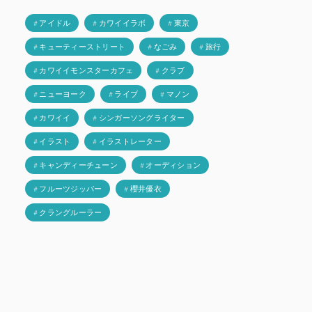
# アイドル
# カワイイラボ
# 東京
# キューティーストリート
# なごみ
# 旅行
# カワイイモンスターカフェ
# クラブ
# ニューヨーク
# ライブ
# マノン
# カワイイ
# シンガーソングライター
# イラスト
# イラストレーター
# キャンディーチューン
# オーディション
# フルーツジッパー
# 櫻井優衣
# クラングルーラー