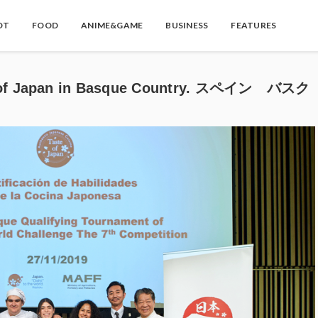
OT
FOOD
ANIME&GAME
BUSINESS
FEATURES
apan in Basque Country. スペイン バスク