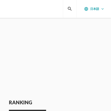
search
language
keyboard_arrow_down
日本語
RANKING