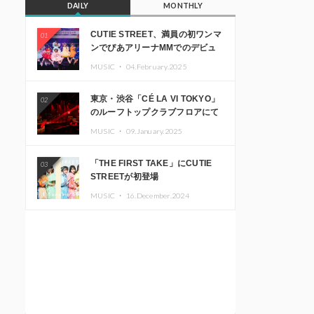
DAILY
MONTHLY
CUTIE STREET、満員の初ワンマ
01
ンでぴあアリーナMMでのデビュ
ー1周年ライブ開催を発表
MUSIC ・
04.February.2025
東京・渋谷「CÉ LA VI TOKYO」
02
のルーフトップクラブフロアにて
音楽イベント「Sky‘s The Limit」
MUSIC ・
09.January.2025
開催決定!! GREEN ASSASSIN
DOLLAR、JOMMY、
「THE FIRST TAKE」にCUTIE
03
Kza（FORCE OF NATURE）ら日
STREETが初登場
本を代表するDJ・クリエイターが
出演
MUSIC ・
16.December.2024