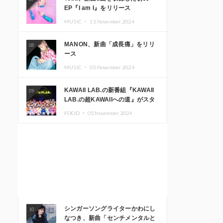
EP『I am I』をリリース
MUSIC ・
13.November.2024
MANON、新曲「成長痛」をリリ
08
ース
MUSIC ・
05.November.2024
KAWAII LAB.の新番組『KAWAII
09
LAB.の超KAWAIIへの道』がスタ
ート。KAWAII LAB.3周年記念公
FOOD ・
05.November.2024
演も開催決定
シンガーソングライターかわにし
10
なつき、新曲「センチメンタルと