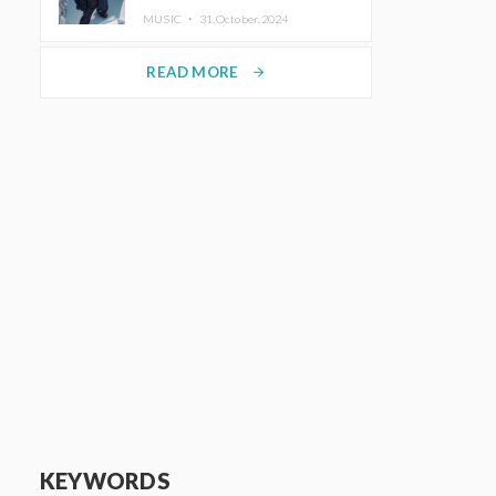
ホットコーヒー」をリリース
MUSIC ・
31.October.2024
READ MORE
arrow_forward
KEYWORDS