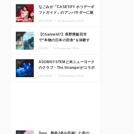
なごみが「CASETiFY ホリデーギ
04
フトガイド」のアンバサダーに就
任
FASHION ・
26.November.2024
【Channel47】長野県飯田市
05
で“本物の日本の田舎“を体験す
る、インバウンド向け旅行商品の
FOOD ・
19.November.2024
販売を開始
ASOBISYSTEMと米ニューヨーク
06
のクラブ・The Strangerがコラボ
レーション！ 「KAWAII
FASHION ・
15.November.2024
MONSTER CAFE」と
「SUSHIDELIC」のアイコンガー
ルたちがニューヨークで夢のステ
ージを披露
Toua、新曲2曲を収録した初の
07