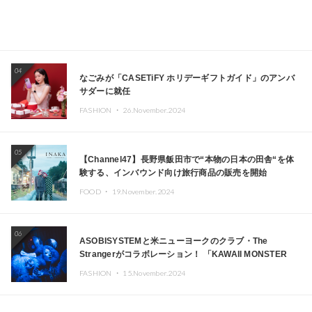
04
なごみが「CASETiFY ホリデーギフトガイド」のアンバ
サダーに就任
FASHION ・
26.November.2024
05
【Channel47】長野県飯田市で“本物の日本の田舎“を体
験する、インバウンド向け旅行商品の販売を開始
FOOD ・
19.November.2024
06
ASOBISYSTEMと米ニューヨークのクラブ・The
Strangerがコラボレーション！ 「KAWAII MONSTER
CAFE」と「SUSHIDELIC」のアイコンガールたちがニュ
FASHION ・
15.November.2024
ーヨークで夢のステージを披露