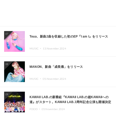
07
Toua、新曲2曲を収録した初のEP『I am I』をリリース
MUSIC ・
13.November.2024
08
MANON、新曲「成長痛」をリリース
MUSIC ・
05.November.2024
09
KAWAII LAB.の新番組『KAWAII LAB.の超KAWAIIへの
道』がスタート。KAWAII LAB.3周年記念公演も開催決定
FOOD ・
05.November.2024