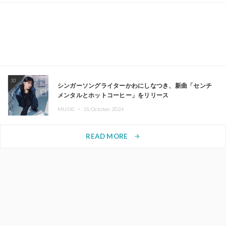
10
シンガーソングライターかわにしなつき、新曲「センチ
メンタルとホットコーヒー」をリリース
MUSIC ・
31.October.2024
READ MORE
arrow_forward