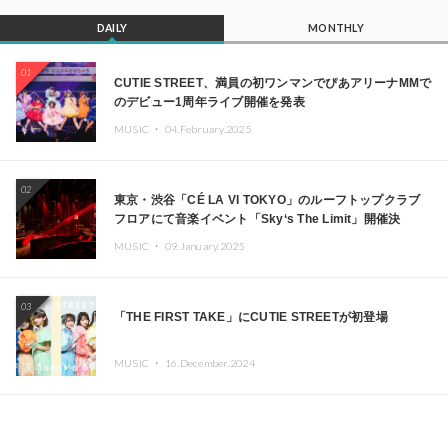
DAILY
MONTHLY
01
CUTIE STREET、満員の初ワンマンでぴあアリーナMMで
のデビュー1周年ライブ開催を発表
MUSIC ・
04.February.2025
02
東京・渋谷「CÉ LA VI TOKYO」のルーフトップクラブ
フロアにて音楽イベント「Sky‘s The Limit」開催決
定!! GREEN ASSASSIN DOLLAR、JOMMY、
MUSIC ・
09.January.2025
Kza（FORCE OF NATURE）ら日本を代表するDJ・クリ
エイターが出演
03
「THE FIRST TAKE」にCUTIE STREETが初登場
MUSIC ・
16.December.2024