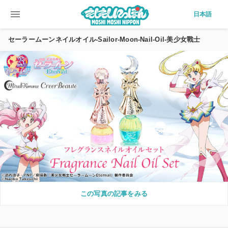
menu
日本語
セーラームーンネイルオイル-Sailor-Moon-Nail-Oil-美少女戰士
この写真の記事をみる