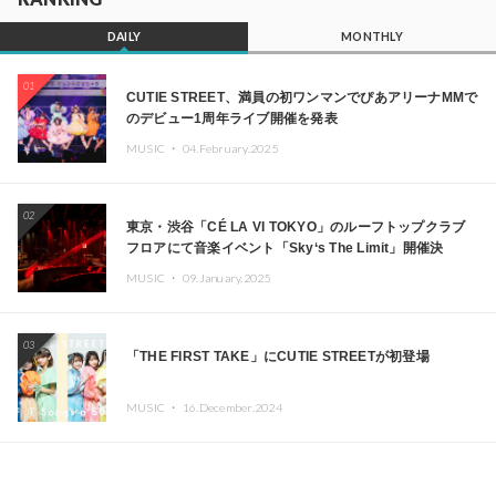
DAILY
MONTHLY
01
CUTIE STREET、満員の初ワンマンでぴあアリーナMMで
のデビュー1周年ライブ開催を発表
MUSIC ・
04.February.2025
02
東京・渋谷「CÉ LA VI TOKYO」のルーフトップクラブ
フロアにて音楽イベント「Sky‘s The Limit」開催決
定!! GREEN ASSASSIN DOLLAR、JOMMY、
MUSIC ・
09.January.2025
Kza（FORCE OF NATURE）ら日本を代表するDJ・クリ
エイターが出演
03
「THE FIRST TAKE」にCUTIE STREETが初登場
MUSIC ・
16.December.2024