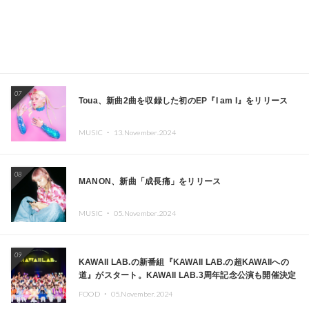
07
Toua、新曲2曲を収録した初のEP『I am I』をリリース
MUSIC ・
13.November.2024
08
MANON、新曲「成長痛」をリリース
MUSIC ・
05.November.2024
09
KAWAII LAB.の新番組『KAWAII LAB.の超KAWAIIへの
道』がスタート。KAWAII LAB.3周年記念公演も開催決定
FOOD ・
05.November.2024