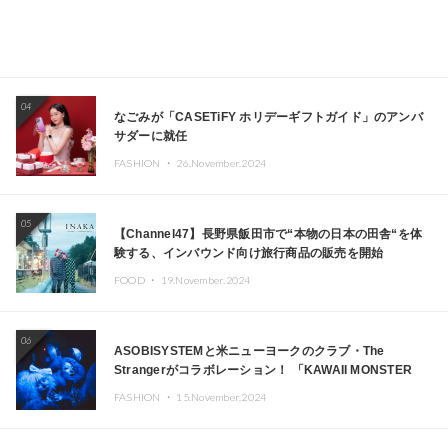
04
なごみが「CASETiFY ホリデーギフトガイド」のアンバ
サダーに就任
FASHION ・
26.November.2024
05
【Channel47】長野県飯田市で“本物の日本の田舎“を体
験する、インバウンド向け旅行商品の販売を開始
FOOD ・
19.November.2024
06
ASOBISYSTEMと米ニューヨークのクラブ・The
Strangerがコラボレーション！ 「KAWAII MONSTER
CAFE」と「SUSHIDELIC」のアイコンガールたちがニュ
FASHION ・
15.November.2024
ーヨークで夢のステージを披露