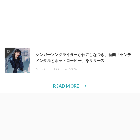
10
シンガーソングライターかわにしなつき、新曲「センチ
メンタルとホットコーヒー」をリリース
MUSIC ・
31.October.2024
READ MORE
arrow_forward